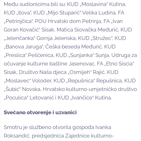
Među sudionicima bili su: KUD „Moslavina“ Kutina,
KUD „Ilova“, KUD „Mijo Stuparić“ Velika Ludina, FA
„Petrinjčica“, POU Hrvatski dom Petrinja, FA „Ivan
Goran Kovačić“ Sisak, Matica Slovačka Međurić, KUD
„Jelenčanka“ Gornja Jelenska, KUD „Stružec“, KUD
„Banova Jaruga“, Češka beseda Međurić, KUD
„Preslica“ Pešćenica, KUD „Sunjanka“ Sunja, Udruga za
očuvanje kulturne baštine Jasenovac, FA „Etno Siscia“
Sisak, Društvo Naša djeca „Osmijeh“ Rajić, KUD
„Moslavec“ Voloder, KUD „Repušnica“ Repušnica, KUD
„Šubić“ Novska, Hrvatsko kulturno-umjetničko društvo
„Poculica“ Letovanić i KUD „Ivančice“ Kutina.
Svečano otvorenje i uzvanici
Smotru je službeno otvorila gospođa Ivanka
Roksandić, predsjednica Zajednice kulturno-