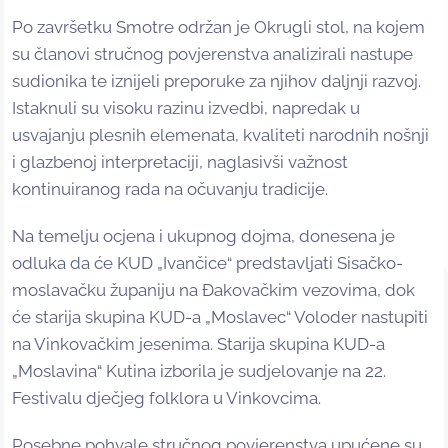
Po završetku Smotre održan je Okrugli stol, na kojem
su članovi stručnog povjerenstva analizirali nastupe
sudionika te iznijeli preporuke za njihov daljnji razvoj.
Istaknuli su visoku razinu izvedbi, napredak u
usvajanju plesnih elemenata, kvaliteti narodnih nošnji
i glazbenoj interpretaciji, naglasivši važnost
kontinuiranog rada na očuvanju tradicije.
Na temelju ocjena i ukupnog dojma, donesena je
odluka da će KUD „Ivančice“ predstavljati Sisačko-
moslavačku županiju na Đakovačkim vezovima, dok
će starija skupina KUD-a „Moslavec“ Voloder nastupiti
na Vinkovačkim jesenima. Starija skupina KUD-a
„Moslavina“ Kutina izborila je sudjelovanje na 22.
Festivalu dječjeg folklora u Vinkovcima.
Posebne pohvale stručnog povjerenstva upućene su