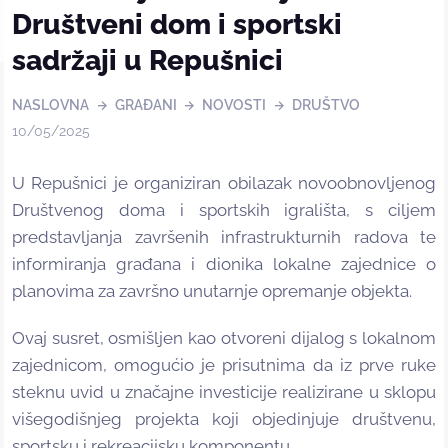
Društveni dom i sportski
sadržaji u Repušnici
NASLOVNA
GRAĐANI
NOVOSTI
DRUŠTVO
10/05/2025
U Repušnici je organiziran obilazak novoobnovljenog
Društvenog doma i sportskih igrališta, s ciljem
predstavljanja završenih infrastrukturnih radova te
informiranja građana i dionika lokalne zajednice o
planovima za završno unutarnje opremanje objekta.
Ovaj susret, osmišljen kao otvoreni dijalog s lokalnom
zajednicom, omogućio je prisutnima da iz prve ruke
steknu uvid u značajne investicije realizirane u sklopu
višegodišnjeg projekta koji objedinjuje društvenu,
sportsku i rekreacijsku komponentu.