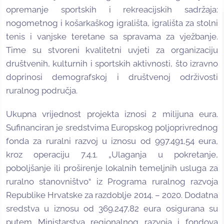
opremanje sportskih i rekreacijskih sadržaja:
nogometnog i košarkaškog igrališta, igrališta za stolni
tenis i vanjske teretane sa spravama za vježbanje.
Time su stvoreni kvalitetni uvjeti za organizaciju
društvenih, kulturnih i sportskih aktivnosti, što izravno
doprinosi demografskoj i društvenoj održivosti
ruralnog područja.
Ukupna vrijednost projekta iznosi 2 milijuna eura.
Sufinanciran je sredstvima Europskog poljoprivrednog
fonda za ruralni razvoj u iznosu od 997.491,54 eura,
kroz operaciju 7.4.1. „Ulaganja u pokretanje,
poboljšanje ili proširenje lokalnih temeljnih usluga za
ruralno stanovništvo“ iz Programa ruralnog razvoja
Republike Hrvatske za razdoblje 2014. – 2020. Dodatna
sredstva u iznosu od 369.247,82 eura osigurana su
putem Ministarstva regionalnog razvoja i fondova