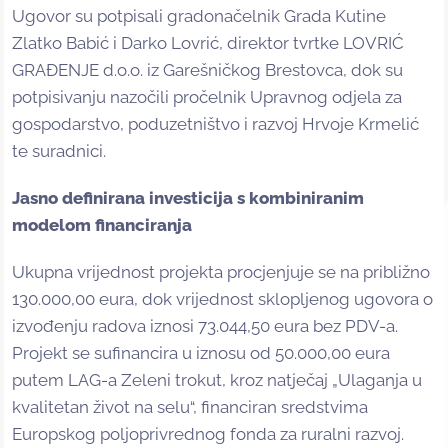
Ugovor su potpisali gradonačelnik Grada Kutine
Zlatko Babić i Darko Lovrić, direktor tvrtke LOVRIĆ
GRAĐENJE d.o.o. iz Garešničkog Brestovca, dok su
potpisivanju nazočili pročelnik Upravnog odjela za
gospodarstvo, poduzetništvo i razvoj Hrvoje Krmelić
te suradnici.
Jasno definirana investicija s kombiniranim
modelom financiranja
Ukupna vrijednost projekta procjenjuje se na približno
130.000,00 eura, dok vrijednost sklopljenog ugovora o
izvođenju radova iznosi 73.044,50 eura bez PDV-a.
Projekt se sufinancira u iznosu od 50.000,00 eura
putem LAG-a Zeleni trokut, kroz natječaj „Ulaganja u
kvalitetan život na selu“, financiran sredstvima
Europskog poljoprivrednog fonda za ruralni razvoj.