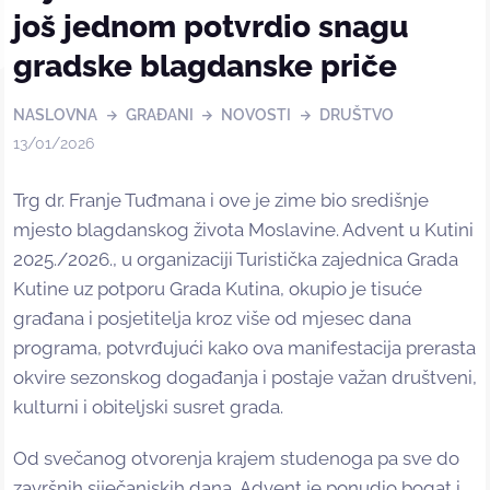
još jednom potvrdio snagu
gradske blagdanske priče
NASLOVNA
GRAĐANI
NOVOSTI
DRUŠTVO
13/01/2026
Trg dr. Franje Tuđmana i ove je zime bio središnje
mjesto blagdanskog života Moslavine. Advent u Kutini
2025./2026., u organizaciji Turistička zajednica Grada
Kutine uz potporu Grada Kutina, okupio je tisuće
građana i posjetitelja kroz više od mjesec dana
programa, potvrđujući kako ova manifestacija prerasta
okvire sezonskog događanja i postaje važan društveni,
kulturni i obiteljski susret grada.
Od svečanog otvorenja krajem studenoga pa sve do
završnih siječanjskih dana, Advent je ponudio bogat i