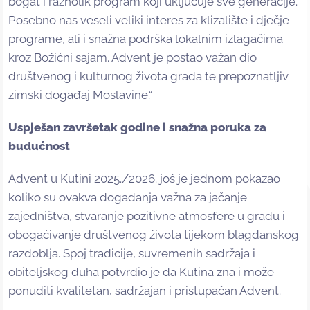
bogat i raznolik program koji uključuje sve generacije.
Posebno nas veseli veliki interes za klizalište i dječje
programe, ali i snažna podrška lokalnim izlagačima
kroz Božićni sajam. Advent je postao važan dio
društvenog i kulturnog života grada te prepoznatljiv
zimski događaj Moslavine.“
Uspješan završetak godine i snažna poruka za
budućnost
Advent u Kutini 2025./2026. još je jednom pokazao
koliko su ovakva događanja važna za jačanje
zajedništva, stvaranje pozitivne atmosfere u gradu i
obogaćivanje društvenog života tijekom blagdanskog
razdoblja. Spoj tradicije, suvremenih sadržaja i
obiteljskog duha potvrdio je da Kutina zna i može
ponuditi kvalitetan, sadržajan i pristupačan Advent.