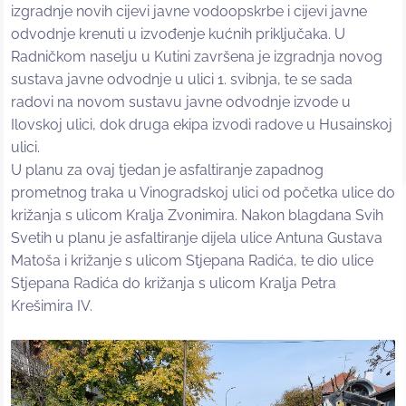
izgradnje novih cijevi javne vodoopskrbe i cijevi javne
odvodnje krenuti u izvođenje kućnih priključaka. U
Radničkom naselju u Kutini završena je izgradnja novog
sustava javne odvodnje u ulici 1. svibnja, te se sada
radovi na novom sustavu javne odvodnje izvode u
Ilovskoj ulici, dok druga ekipa izvodi radove u Husainskoj
ulici.
U planu za ovaj tjedan je asfaltiranje zapadnog
prometnog traka u Vinogradskoj ulici od početka ulice do
križanja s ulicom Kralja Zvonimira. Nakon blagdana Svih
Svetih u planu je asfaltiranje dijela ulice Antuna Gustava
Matoša i križanje s ulicom Stjepana Radića, te dio ulice
Stjepana Radića do križanja s ulicom Kralja Petra
Krešimira IV.