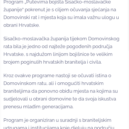
Program „Putevima bojišta Sisačko-moslavačke
županije“ pokrenut je s ciljem očuvanja sjećanja na
Domovinski rat i mjesta koja su imala važnu ulogu u
obrani Hrvatske.
Sisačko-moslavačka županija tijekom Domovinskog
rata bila je jedno od najteže pogođenih područja
Hrvatske, s najdužom linijom bojišnice te velikim
brojem poginulih hrvatskih branitelja i civila.
Kroz ovakve programe nastoji se očuvati istina o
Domovinskom ratu, ali i omogućiti hrvatskim
braniteljima da ponovno obiđu mjesta na kojima su
sudjelovali u obrani domovine te da svoja iskustva
prenesu mlađim generacijama.
Program je organiziran u suradnji s braniteljskim
udrugama i institucijama koje djeluju na području