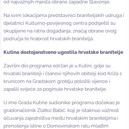
od najvažnijih mjesta obrane zapadne Slavonije.
Na svim lokacijama predstavnici braniteljskih udruga i
djelatnici Kulturno-povijesnog centra podsjetili su
okupljene na ratna događanja, značaj obrane ovog
područja te hrabrost hrvatskih branitelja.
Kutina dostojanstveno ugostila hrvatske branitelje
Završni dio programa održan je u Kutini, gdje su
hrvatski branitelji i članovi njihovih obitelji kod Križa s
krunicom na Gradskom groblju položili vijence i
zapalili svijeće za poginule hrvatske branitelje.
U ime Grada Kutine sudionike programa dočekao je
gradonačelnik Zlatko Babić, koji je istaknuo važnost
očuvanja zajedništva među hrvatskim braniteljima i
prenošenja istine o Domovinskom ratu mlađim