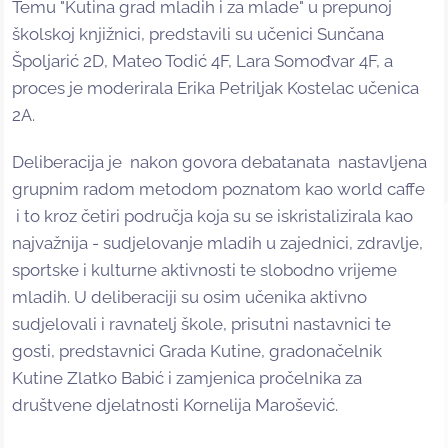
Temu "Kutina grad mladih i za mlade" u prepunoj
školskoj knjižnici, predstavili su učenici Sunčana
Špoljarić 2D, Mateo Todić 4F, Lara Somođvar 4F, a
proces je moderirala Erika Petriljak Kostelac učenica
2A.
Deliberacija je nakon govora debatanata nastavljena
grupnim radom metodom poznatom kao world caffe
i to kroz četiri područja koja su se iskristalizirala kao
najvažnija - sudjelovanje mladih u zajednici, zdravlje,
sportske i kulturne aktivnosti te slobodno vrijeme
mladih. U deliberaciji su osim učenika aktivno
sudjelovali i ravnatelj škole, prisutni nastavnici te
gosti, predstavnici Grada Kutine, gradonačelnik
Kutine Zlatko Babić i zamjenica pročelnika za
društvene djelatnosti Kornelija Marošević.