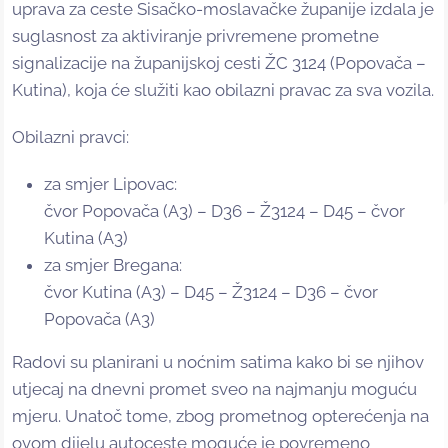
uprava za ceste Sisačko-moslavačke županije izdala je
suglasnost za aktiviranje privremene prometne
signalizacije na županijskoj cesti ŽC 3124 (Popovača –
Kutina), koja će služiti kao obilazni pravac za sva vozila.
Obilazni pravci:
za smjer Lipovac:
čvor Popovača (A3) – D36 – Ž3124 – D45 – čvor
Kutina (A3)
za smjer Bregana:
čvor Kutina (A3) – D45 – Ž3124 – D36 – čvor
Popovača (A3)
Radovi su planirani u noćnim satima kako bi se njihov
utjecaj na dnevni promet sveo na najmanju moguću
mjeru. Unatoč tome, zbog prometnog opterećenja na
ovom dijelu autoceste moguće je povremeno