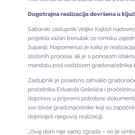
Dugotrajna realizacija dovršena u klj
Saborski zastupnik Veljko Kajtazi nadovez
projekta važan trenutak za romsku zajedni
županiji. Napomenuo je kako je realizacij
složenih procesa, ali je s ponosom ista
mandatu pod vodstvom gradonačelnika 
Zastupnik je posebno zahvalio gradonačel
pročelnika Eduarda Gelešića i pročelnicu
doprinos u pripremi potrebne dokumentacij
sve bivše gradonačelnike koji su započel
doprinijeli njegovoj realizaciji.
„Ovaj dom nije samo zgrada – on je simbol 