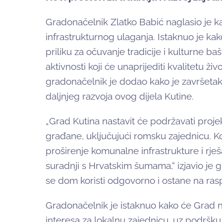
Gradonačelnik Zlatko Babić naglasio je ka
infrastrukturnog ulaganja. Istaknuo je ka
priliku za očuvanje tradicije i kulturne baš
aktivnosti koji će unaprijediti kvalitetu ži
gradonačelnik je dodao kako je završetak
daljnjeg razvoja ovog dijela Kutine.
„Grad Kutina nastavit će podržavati proje
građane, uključujući romsku zajednicu. Kon
proširenje komunalne infrastrukture i rješ
suradnji s Hrvatskim šumama,“ izjavio je 
se dom koristi odgovorno i ostane na raspo
Gradonačelnik je istaknuo kako će Grad na
interesa za lokalnu zajednicu, uz podršku s