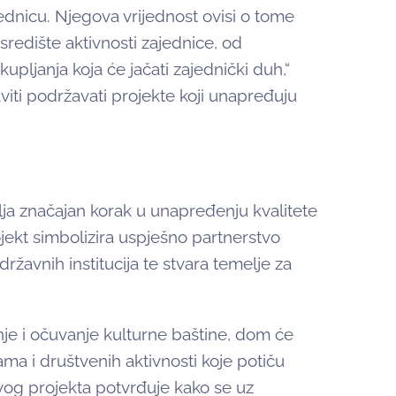
ednicu. Njegova vrijednost ovisi o tome
 središte aktivnosti zajednice, od
upljanja koja će jačati zajednički duh,“
viti podržavati projekte koji unapređuju
lja značajan korak u unapređenju kvalitete
ojekt simbolizira uspješno partnerstvo
ržavnih institucija te stvara temelje za
anje i očuvanje kulturne baštine, dom će
a i društvenih aktivnosti koje potiču
ovog projekta potvrđuje kako se uz