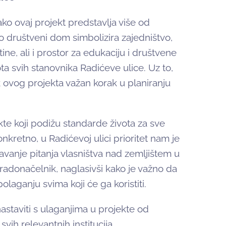
ko ovaj projekt predstavlja više od
ko društveni dom simbolizira zajedništvo,
tine, ali i prostor za edukaciju i društvene
vota svih stanovnika Radićeve ulice. Uz to,
 ovog projekta važan korak u planiranju
kte koji podižu standarde života za sve
kretno, u Radićevoj ulici prioritet nam je
avanje pitanja vlasništva nad zemljištem u
gradonačelnik, naglasivši kako je važno da
laganju svima koji će ga koristiti.
staviti s ulaganjima u projekte od
vih relevantnih institucija.