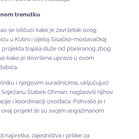
učnom trenutku
ao se ističući kako je završetak ovog
cu u Kutini i cijeloj Sisačko-moslavačkoj
a projekta trajala duže od planiranog zbog
knuo kako je dovršena upravo u ovom
Babića.
niku i njegovim suradnicima, uključujući
 Snježanu Šlabek Ohman, naglasivši njihov
e i koordinaciji izvođača. Pohvalio je i
i ovaj projekt te su svojim angažmanom
napretka, zajedništva i prilike za