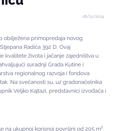
nicu
28/11/2024
ano obilježena primopredaja novog
Stjepana Radića 392 D. Ovaj
e kvalitete života i jačanje zajedništva u
ahvaljujući suradnji Grada Kutine i
arstva regionalnog razvoja i fondova
tak. Na svečanosti su, uz gradonačelnika
pnik Veljko Kajtazi, predstavnici izvođača i
se na ukupnoj korisnoj površini od 205 m².