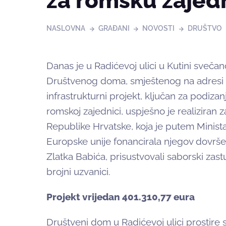
za romsku zajed
NASLOVNA
GRAĐANI
NOVOSTI
DRUŠTVO
Danas je u Radićevoj ulici u Kutini sveč
Društvenog doma, smještenog na adresi 
infrastrukturni projekt, ključan za podizanj
romskoj zajednici, uspješno je realiziran z
Republike Hrvatske, koja je putem Minist
Europske unije fonancirala njegov dovrše
Zlatka Babića, prisustvovali saborski zastu
brojni uzvanici.
Projekt vrijedan 401.310,77 eura
Društveni dom u Radićevoj ulici prostire 