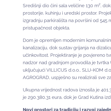
Središnji dio čini sala veličine 130 m², d
prostorije, kuhinju i uredski prostor. Projek
izgradnju parkirališta na površini od 545 
pristupačnost objekta.
Dom je opremljen modernim komunalnim pri
kanalizaciju, dok sustav grijanja na dizal
učinkovitost. Projektiranje je povjereno tv
nadzor nad gradnjom provodila je tvrtka U
uključujući VILLICUS d.o.o., SLU-KOM d.o.
AGROGRAD, uspješno su realizirali sve z
Ukupna vrijednost radova iznosila je 401.
je 290.380,31 eura, dok je Grad Kutina izd
Novi prostori za tradiciju i razvoj zajed