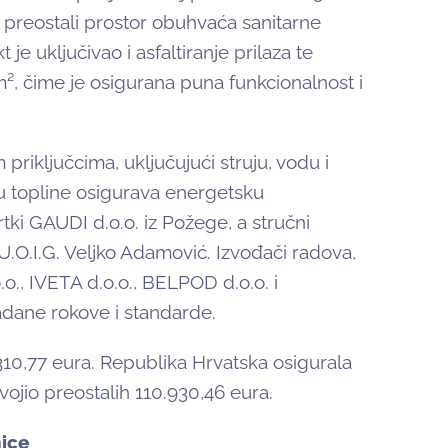
ok preostali prostor obuhvaća sanitarne
t je uključivao i asfaltiranje prilaza te
m², čime je osigurana puna funkcionalnost i
ključcima, uključujući struju, vodu i
icu topline osigurava energetsku
rtki GAUDI d.o.o. iz Požege, a stručni
.O.I.G. Veljko Adamović. Izvođači radova,
o., IVETA d.o.o., BELPOD d.o.o. i
adane rokove i standarde.
310,77 eura. Republika Hrvatska osigurala
vojio preostalih 110.930,46 eura.
nice