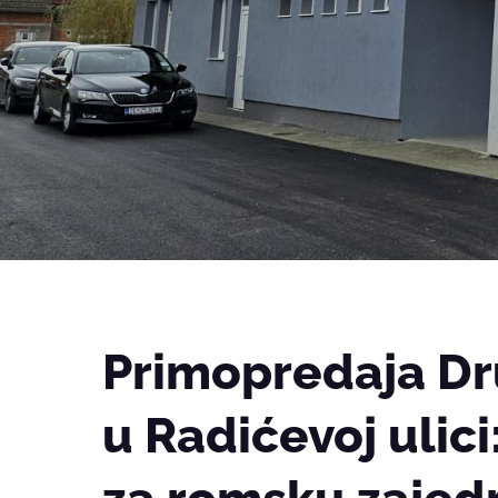
Primopredaja D
u Radićevoj ulic