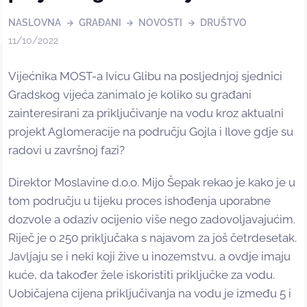
NASLOVNA
GRAĐANI
NOVOSTI
DRUŠTVO
11/10/2022
Vijećnika MOST-a Ivicu Glibu na posljednjoj sjednici
Gradskog vijeća zanimalo je koliko su građani
zainteresirani za priključivanje na vodu kroz aktualni
projekt Aglomeracije na području Gojla i Ilove gdje su
radovi u završnoj fazi?
Direktor Moslavine d.o.o. Mijo Šepak rekao je kako je u
tom području u tijeku proces ishođenja uporabne
dozvole a odaziv ocijenio više nego zadovoljavajućim.
Riječ je o 250 priključaka s najavom za još četrdesetak.
Javljaju se i neki koji žive u inozemstvu, a ovdje imaju
kuće, da također žele iskoristiti priključke za vodu.
Uobičajena cijena priključivanja na vodu je između 5 i