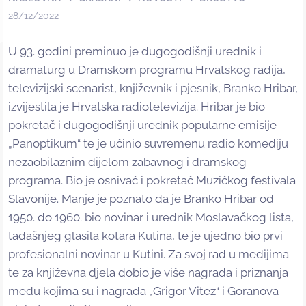
28/12/2022
U 93. godini preminuo je dugogodišnji urednik i
dramaturg u Dramskom programu Hrvatskog radija,
televizijski scenarist, književnik i pjesnik, Branko Hribar,
izvijestila je Hrvatska radiotelevizija. Hribar je bio
pokretač i dugogodišnji urednik popularne emisije
„Panoptikum“ te je učinio suvremenu radio komediju
nezaobilaznim dijelom zabavnog i dramskog
programa. Bio je osnivač i pokretač Muzičkog festivala
Slavonije. Manje je poznato da je Branko Hribar od
1950. do 1960. bio novinar i urednik Moslavačkog lista,
tadašnjeg glasila kotara Kutina, te je ujedno bio prvi
profesionalni novinar u Kutini. Za svoj rad u medijima
te za književna djela dobio je više nagrada i priznanja
među kojima su i nagrada „Grigor Vitez“ i Goranova