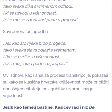
tako svaka dika s vrimenom odhodi.
I ki se uzvodi u višu oholast,
teže mu se zgodi kad pade u propast.“
Suvremena prilagodba:
„Jer, kao što rijeka brzo protječe,
tako i svaka slava odlazi s vremenom.
I tko se uzdiže u višu oholost,
teže mu je kad padne u propast.“
Ovi stihovi, kao i analiza procesa transkripcije, pokazali
su kako se klasična hrvatska književnost može približiti
današnjem čitatelju bez gubitka izvorne snage i
vrijednosti.
Jezik kao temelj baštine: Kašićev rad i niz
De