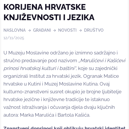
KORIJENA HRVATSKE
KNJIŽEVNOSTI I JEZIKA
NASLOVNA
GRAĐANI
NOVOSTI
DRUŠTVO
12/11/2025
U Muzeju Moslavine održano je iznimno sadržajno i
stručno predavanje pod nazivom
„Marulićevi i Kašićevi
prinosi hrvatskoj kulturi i baštini“
, koje su zajednički
organizirali Institut za hrvatski jezik, Ogranak Matice
hrvatske u Kutini i Muzej Moslavine Kutina. Ovaj
kulturno-znanstveni susret okupio je brojne ljubitelje
hrvatske jezične i književne tradicije te istaknuo
važnost istraživanja i očuvanja djela dvaju ključnih
autora: Marka Marulića i Bartola Kašića.
Znanstveni doprinosi koji oblikuju hrvatski identitet