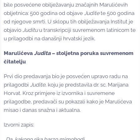
bile posvećene obilježavanju značajnih Marulićevih
obljetnica: 500 godina od objave
Judite
te 500 godina
od njegove smrti. U sklopu tih obilježavanja Institut je
objavio
Juditu
u transkripciji suvremenom latinicom te
u prilagodbi na današnji hrvatski jezik.
Marulićeva
Judita
– stoljetna poruka suvremenom
čitatelju
Prvi dio predavanja bio je posvećen upravo radu na
prilagodbi
Judite
, koju je predstavila dr. sc. Marijana
Horvat. Kroz primjere iz izvornika i suvremene
prilagodbe, predavači su pokazali kako je Marulićeva
misao i danas snažna i aktualna.
Izvorni zapis:
„Da, kakono rika barzo mimohodi,