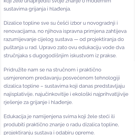
koji žele unaprijediti svoje znanje o modernim
sustavima grijanja i hlađenja.
Dizalice topline sve su češći izbor u novogradnji i
renovacijama, no njihova ispravna primjena zahtijeva
razumijevanje cijelog sustava — od projektiranja do
puštanja u rad. Upravo zato ovu edukaciju vode dva
stručnjaka s dugogodišnjim iskustvom iz prakse.
Pridružite nam se na stručnom i praktično
usmjerenom predavanju posvećenom tehnologiji
dizalica topline – sustavima koji danas predstavljaju
najisplativije, najučinkovitije i ekološki najprihvatljivije
rješenje za grijanje i hlađenje.
Edukacija je namijenjena svima koji žele steći ili
produbiti praktično znanje o radu dizalica topline,
projektiranju sustava i odabiru opreme.