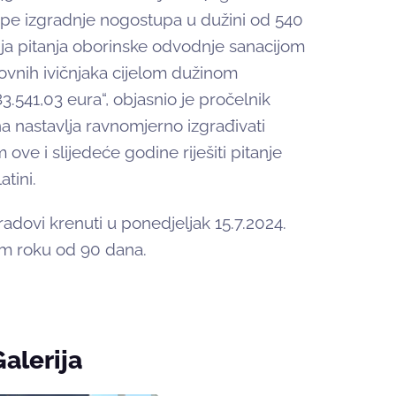
ape izgradnje nogostupa u dužini od 540
nja pitanja oborinske odvodnje sanacijom
ovnih ivičnjaka cijelom dužinom
3.541,03 eura“, objasnio je pročelnik
 nastavlja ravnomjerno izgrađivati
 ove i slijedeće godine riješiti pitanje
atini.
 radovi krenuti u ponedjeljak 15.7.2024.
om roku od 90 dana.
Galerija