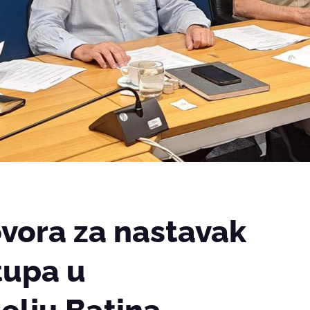
vora za nastavak
tupa u