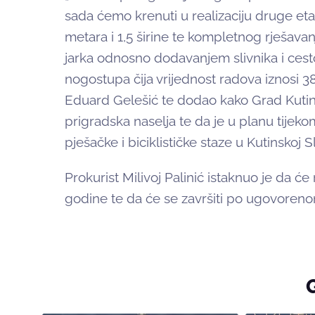
sada ćemo krenuti u realizaciju druge et
metara i 1,5 širine te kompletnog rješava
jarka odnosno dodavanjem slivnika i cest
nogostupa čija vrijednost radova iznosi 38
Eduard Gelešić te dodao kako Grad Kutina
prigradska naselja te da je u planu tijekom
pješačke i biciklističke staze u Kutinskoj Sl
Prokurist Milivoj Palinić istaknuo je da će
godine te da će se završiti po ugovoren