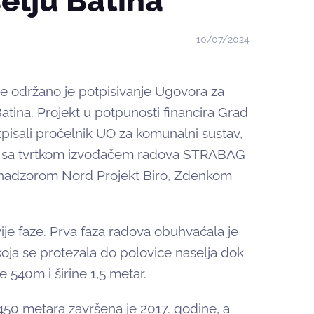
elju Batina
10/07/2024
e održano je potpisivanje Ugovora za
tina. Projekt u potpunosti financira Grad
pisali pročelnik UO za komunalni sustav,
šić sa tvrtkom izvođačem radova STRABAG
 i nadzorom Nord Projekt Biro, Zdenkom
vije faze. Prva faza radova obuhvaćala je
oja se protezala do polovice naselja dok
 540m i širine 1,5 metar.
50 metara završena je 2017. godine, a