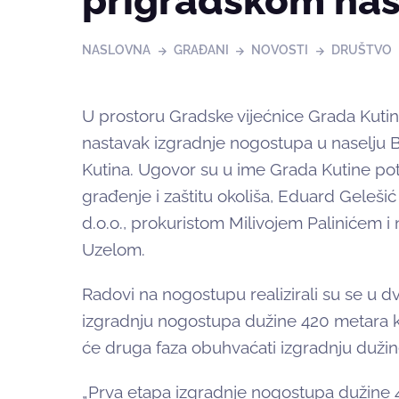
prigradskom nas
NASLOVNA
GRAĐANI
NOVOSTI
DRUŠTVO
U prostoru Gradske vijećnice Grada Kutin
nastavak izgradnje nogostupa u naselju Ba
Kutina. Ugovor su u ime Grada Kutine pot
građenje i zaštitu okoliša, Eduard Gele
d.o.o., prokuristom Milivojem Palinićem
Uzelom.
Radovi na nogostupu realizirali su se u d
izgradnju nogostupa dužine 420 metara k
će druga faza obuhvaćati izgradnju dužine
„Prva etapa izgradnje nogostupa dužine 4