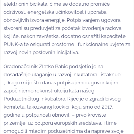
električnih bicikala, čime se dodatno promiče
održivost, energetska učinkovitost i uporaba
obnovljivih izvora energije. Potpisivanjem ugovora
stvoreni su preduvjeti za početak izvođenja radova
koji će, nakon završetka, dodatno osnažiti kapacitete
PUNK-a te osigurati prostorne i funkcionalne uvjete za
razvoj novih poslovnih inicijativa.
Gradonačelnik Zlatko Babić podsjetio je na
dosadašnje ulaganje u razvoj inkubatora i istaknuo:
„Drago mi je što danas potpisujemo ugovor kojim
započinjemo rekonstrukciju kata našeg
Poduzetničkog inkubatora. Riječ je o zgradi bivšeg
komiteta, takozvanoj kockici, koju smo od 2017.
godine u potpunosti obnovili – prvo krovište i
prizemlje, uz potporu europskih sredstava, i time
omogućili mladim poduzetnicima da naprave svoje