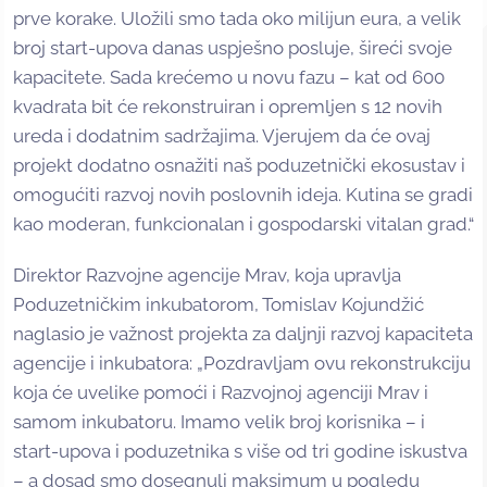
prve korake. Uložili smo tada oko milijun eura, a velik
broj start-upova danas uspješno posluje, šireći svoje
kapacitete. Sada krećemo u novu fazu – kat od 600
kvadrata bit će rekonstruiran i opremljen s 12 novih
ureda i dodatnim sadržajima. Vjerujem da će ovaj
projekt dodatno osnažiti naš poduzetnički ekosustav i
omogućiti razvoj novih poslovnih ideja. Kutina se gradi
kao moderan, funkcionalan i gospodarski vitalan grad.“
Direktor Razvojne agencije Mrav, koja upravlja
Poduzetničkim inkubatorom, Tomislav Kojundžić
naglasio je važnost projekta za daljnji razvoj kapaciteta
agencije i inkubatora: „Pozdravljam ovu rekonstrukciju
koja će uvelike pomoći i Razvojnoj agenciji Mrav i
samom inkubatoru. Imamo velik broj korisnika – i
start-upova i poduzetnika s više od tri godine iskustva
– a dosad smo dosegnuli maksimum u pogledu