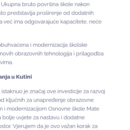
. Ukupna bruto površina škole nakon
što predstavlja proširenje od dodatnih
ja već ima odgovarajuće kapacitete, neće
obuhvaćena i modernizacija školske
novih obrazovnih tehnologija i prilagodba
vima.
anja u Kutini
staknuo je značaj ove investicije za razvoj
e od ključnih za unapređenje obrazovne
em i modernizacijom Osnovne škole Mate
olje uvjete za nastavu i dodatne
prostor. Vjerujem da je ovo važan korak za