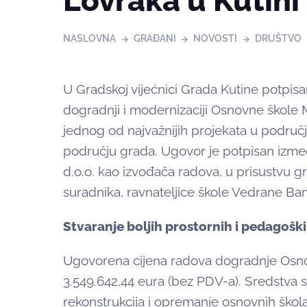
Lovraka u Kutini
NASLOVNA
GRAĐANI
NOVOSTI
DRUŠTVO
U Gradskoj vijećnici Grada Kutine potpis
dogradnji i modernizaciji Osnovne škole M
jednog od najvažnijih projekata u podru
području grada. Ugovor je potpisan izm
d.o.o. kao izvođača radova, u prisustvu g
suradnika, ravnateljice škole Vedrane Ban
Stvaranje boljih prostornih i pedagoški
Ugovorena cijena radova dogradnje Osno
3.549.642,44 eura (bez PDV-a). Sredstva s
rekonstrukcija i opremanje osnovnih škol