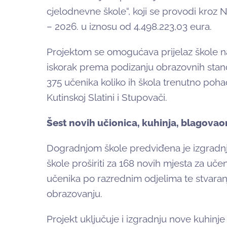
cjelodnevne škole“, koji se provodi kroz 
– 2026. u iznosu od 4.498.223,03 eura.
Projektom se omogućava prijelaz škole na 
iskorak prema podizanju obrazovnih stand
375 učenika koliko ih škola trenutno poha
Kutinskoj Slatini i Stupovači.
Šest novih učionica, kuhinja, blagova
Dogradnjom škole predviđena je izgradnja
škole proširiti za 168 novih mjesta za uče
učenika po razrednim odjelima te stvaranje
obrazovanju.
Projekt uključuje i izgradnju nove kuhinje