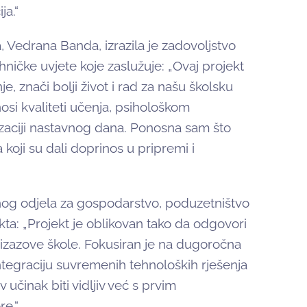
ja.“
 Vedrana Banda, izrazila je zadovoljstvo
hničke uvjete koje zaslužuje: „Ovaj projekt
, znači bolji život i rad za našu školsku
si kvaliteti učenja, psihološkom
nizaciji nastavnog dana. Ponosna sam što
koji su dali doprinos u pripremi i
vnog odjela za gospodarstvo, poduzetništvo
kta: „Projekt je oblikovan tako da odgovori
 izazove škole. Fokusiran je na dugoročna
integraciju suvremenih tehnoloških rješenja
učinak biti vidljiv već s prvim
re.“