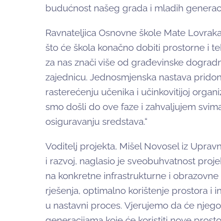
budućnost našeg grada i mladih generaci
Ravnateljica Osnovne škole Mate Lovraka,
što će škola konačno dobiti prostorne i te
za nas znači više od građevinske dogradnje
zajednicu. Jednosmjenska nastava pridono
rasterećenju učenika i učinkovitijoj orga
smo došli do ove faze i zahvaljujem svima 
osiguravanju sredstava.“
Voditelj projekta, Mišel Novosel iz Upra
i razvoj, naglasio je sveobuhvatnost proje
na konkretne infrastrukturne i obrazovne
rješenja, optimalno korištenje prostora i 
u nastavni proces. Vjerujemo da će njegov 
generacijama koje će koristiti nove prosto