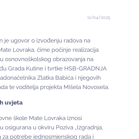
11/04/2025
an je ugovor o izvođenju radova na
ate Lovraka, čime počinje realizacija
čju osnovnoškolskog obrazovanja na
eđu Grada Kutine i tvrtke HSB-GRADNJA
radonačelnika Zlatka Babića i njegovih
da te voditelja projekta Mišela Novosela.
h uvjeta
vne škole Mate Lovraka iznosi
u osigurana u okviru Poziva „Izgradnja,
a za potrebe jednosmjenskog rada i