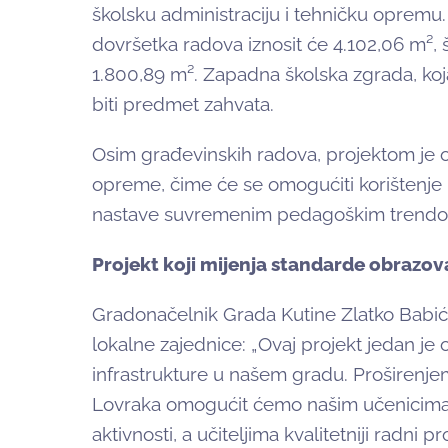
školsku administraciju i tehničku opremu
dovršetka radova iznosit će 4.102,06 m², 
1.800,89 m². Zapadna školska zgrada, ko
biti predmet zahvata.
Osim građevinskih radova, projektom je 
opreme, čime će se omogućiti korištenje 
nastave suvremenim pedagoškim trendo
Projekt koji mijenja standarde obrazov
Gradonačelnik Grada Kutine Zlatko Babić i
lokalne zajednice: „Ovaj projekt jedan j
infrastrukture u našem gradu. Proširenj
Lovraka omogućit ćemo našim učenicima b
aktivnosti, a učiteljima kvalitetniji radni 