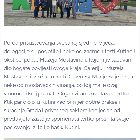
Pored prisustvovanja svečanoj sjednici Vijeća,
delegacije su posjetile i neke od znamenitosti Kutine i
okolice, poput Muzeja Moslavine u kojem je sačuvan
dio bogate povijesti ovoga kraja, Galeriju Muzeja
Moslavine i izložbu o nafti, Crkvu Sv. Marije Snježne, te
neke od moslavačkih vinarija, po kojima je ovaj
vinorodni kraj poznat. Organiziran je obilazak tvrtke
Klik par d.o.o. u Kutini kao primjer dobre prakse i
suradnje Grada i privatnog sektora kao jedan od
preduvjeta zašto je spomenuta tvrtka proširila svoje
poslovanje iz Italije baš u Kutini.