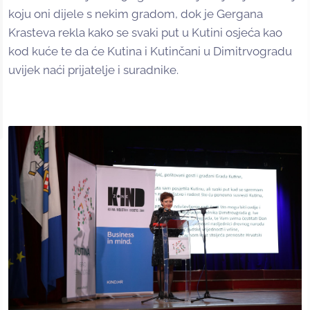
koju oni dijele s nekim gradom, dok je Gergana
Krasteva rekla kako se svaki put u Kutini osjeća kao
kod kuće te da će Kutina i Kutinčani u Dimitrvogradu
uvijek naći prijatelje i suradnike.