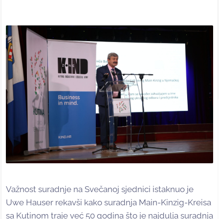
Važnost suradnje na Svečanoj sjednici istaknuo je
Uwe Hauser rekavši kako suradnja Main-Kinzig-Kreisa
sa Kutinom traje već 50 godina što je najdulja suradnja