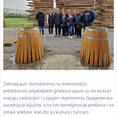
Zahvaljujući domaćinima na dobrodošlici,
predstavnici prijateljskih gradova izjavili su da se kući
vraćaju zadovoljni i s lijepim dojmovima. Gospodarska
suradnja je ključna, a na tim temeljima se prelijeva i na
ostale sektore, kao što su kultura i turizam.