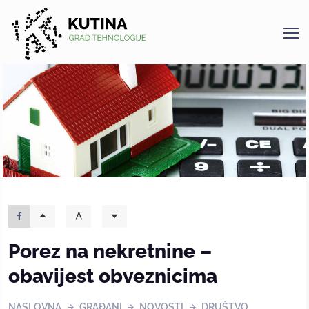
Kutina
Porez na nekretnine –
obavijest obveznicima
NASLOVNA
GRAĐANI
NOVOSTI
DRUŠTVO