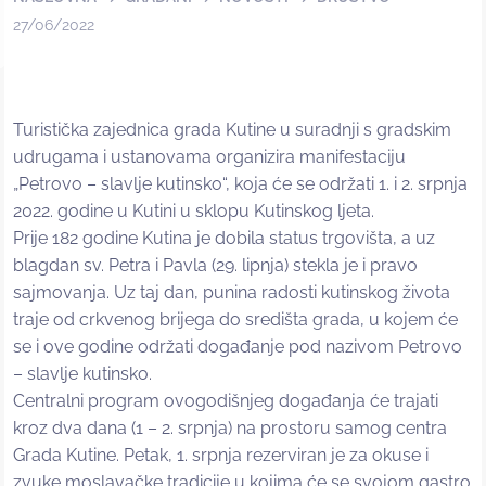
27/06/2022
Turistička zajednica grada Kutine u suradnji s gradskim
udrugama i ustanovama organizira manifestaciju
„Petrovo – slavlje kutinsko“, koja će se održati 1. i 2. srpnja
2022. godine u Kutini u sklopu Kutinskog ljeta.
Prije 182 godine Kutina je dobila status trgovišta, a uz
blagdan sv. Petra i Pavla (29. lipnja) stekla je i pravo
sajmovanja. Uz taj dan, punina radosti kutinskog života
traje od crkvenog brijega do središta grada, u kojem će
se i ove godine održati događanje pod nazivom Petrovo
– slavlje kutinsko.
Centralni program ovogodišnjeg događanja će trajati
kroz dva dana (1 – 2. srpnja) na prostoru samog centra
Grada Kutine. Petak, 1. srpnja rezerviran je za okuse i
zvuke moslavačke tradicije u kojima će se svojom gastro