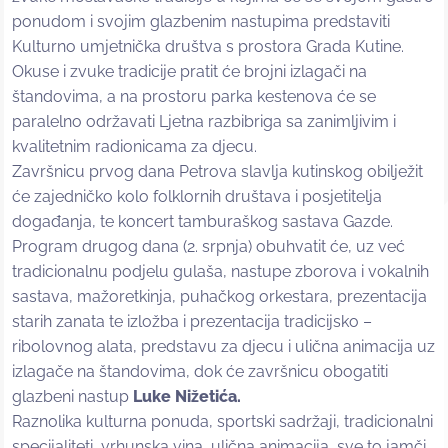
ponudom i svojim glazbenim nastupima predstaviti
Kulturno umjetnička društva s prostora Grada Kutine.
Okuse i zvuke tradicije pratit će brojni izlagači na
štandovima, a na prostoru parka kestenova će se
paralelno održavati Ljetna razbibriga sa zanimljivim i
kvalitetnim radionicama za djecu.
Završnicu prvog dana Petrova slavlja kutinskog obilježit
će zajedničko kolo folklornih društava i posjetitelja
događanja, te koncert tamburaškog sastava Gazde.
Program drugog dana (2. srpnja) obuhvatit će, uz već
tradicionalnu podjelu gulaša, nastupe zborova i vokalnih
sastava, mažoretkinja, puhačkog orkestara, prezentacija
starih zanata te izložba i prezentacija tradicijsko –
ribolovnog alata, predstavu za djecu i ulična animacija uz
izlagače na štandovima, dok će završnicu obogatiti
glazbeni nastup
Luke Nižetića.
Raznolika kulturna ponuda, sportski sadržaji, tradicionalni
specijaliteti, vrhunska vina, ulična animacija, sve to jamči