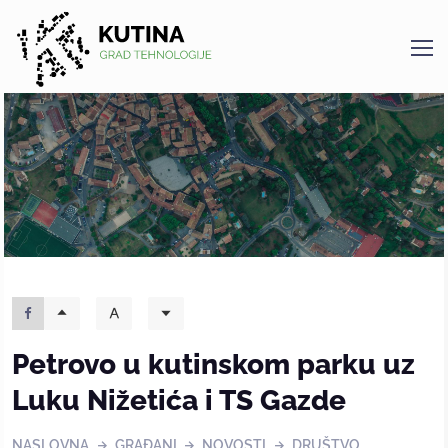
Kutina
Petrovo u kutinskom parku uz
Luku Nižetića i TS Gazde
NASLOVNA
GRAĐANI
NOVOSTI
DRUŠTVO