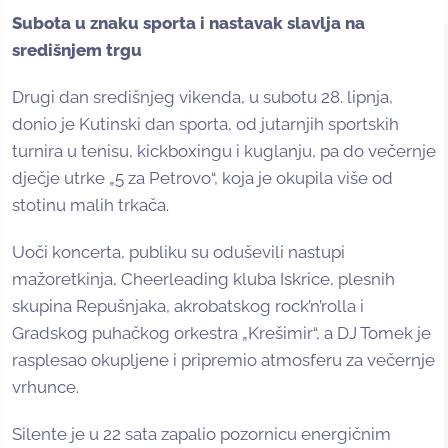
Subota u znaku sporta i nastavak slavlja na
središnjem trgu
Drugi dan središnjeg vikenda, u subotu 28. lipnja,
donio je Kutinski dan sporta, od jutarnjih sportskih
turnira u tenisu, kickboxingu i kuglanju, pa do večernje
dječje utrke „5 za Petrovo“, koja je okupila više od
stotinu malih trkača.
Uoči koncerta, publiku su oduševili nastupi
mažoretkinja, Cheerleading kluba Iskrice, plesnih
skupina Repušnjaka, akrobatskog rock’n’rolla i
Gradskog puhačkog orkestra „Krešimir“, a DJ Tomek je
rasplesao okupljene i pripremio atmosferu za večernje
vrhunce.
Silente je u 22 sata zapalio pozornicu energičnim