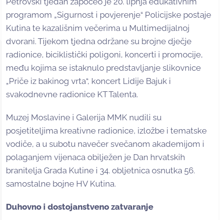
Petrovski tjedan započeo je 20. lipnja edukativnim
programom „Sigurnost i povjerenje“ Policijske postaje
Kutina te kazališnim večerima u Multimedijalnoj
dvorani. Tijekom tjedna održane su brojne dječje
radionice, biciklistički poligoni, koncerti i promocije,
među kojima se istaknulo predstavljanje slikovnice
„Priče iz bakinog vrta“, koncert Lidije Bajuk i
svakodnevne radionice KT Talenta.
Muzej Moslavine i Galerija MMK nudili su
posjetiteljima kreativne radionice, izložbe i tematske
vodiče, a u subotu navečer svečanom akademijom i
polaganjem vijenaca obilježen je Dan hrvatskih
branitelja Grada Kutine i 34. obljetnica osnutka 56.
samostalne bojne HV Kutina.
Duhovno i dostojanstveno zatvaranje