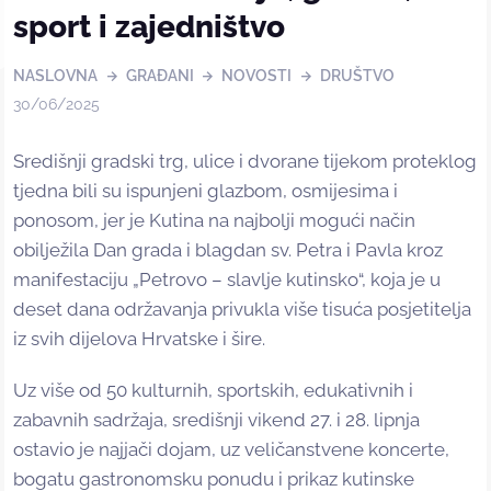
sport i zajedništvo
NASLOVNA
GRAĐANI
NOVOSTI
DRUŠTVO
30/06/2025
Središnji gradski trg, ulice i dvorane tijekom proteklog
tjedna bili su ispunjeni glazbom, osmijesima i
ponosom, jer je Kutina na najbolji mogući način
obilježila Dan grada i blagdan sv. Petra i Pavla kroz
manifestaciju „Petrovo – slavlje kutinsko“, koja je u
deset dana održavanja privukla više tisuća posjetitelja
iz svih dijelova Hrvatske i šire.
Uz više od 50 kulturnih, sportskih, edukativnih i
zabavnih sadržaja, središnji vikend 27. i 28. lipnja
ostavio je najjači dojam, uz veličanstvene koncerte,
bogatu gastronomsku ponudu i prikaz kutinske