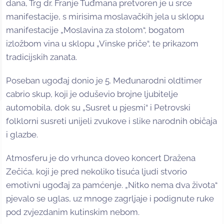
dana, Trg dr. Franje Tuđmana pretvoren je u srce
manifestacije, s mirisima moslavačkih jela u sklopu
manifestacije „Moslavina za stolom“, bogatom
izložbom vina u sklopu „Vinske priče“, te prikazom
tradicijskih zanata.
Poseban ugođaj donio je 5. Međunarodni oldtimer
cabrio skup, koji je oduševio brojne ljubitelje
automobila, dok su „Susret u pjesmi“ i Petrovski
folklorni susreti unijeli zvukove i slike narodnih običaja
i glazbe.
Atmosferu je do vrhunca doveo koncert Dražena
Zečića, koji je pred nekoliko tisuća ljudi stvorio
emotivni ugođaj za pamćenje. „Nitko nema dva života“
pjevalo se uglas, uz mnoge zagrljaje i podignute ruke
pod zvjezdanim kutinskim nebom.