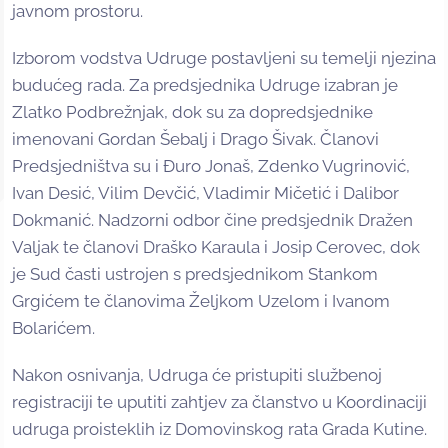
javnom prostoru.
Izborom vodstva Udruge postavljeni su temelji njezina
budućeg rada. Za predsjednika Udruge izabran je
Zlatko Podbrežnjak, dok su za dopredsjednike
imenovani Gordan Šebalj i Drago Šivak. Članovi
Predsjedništva su i Đuro Jonaš, Zdenko Vugrinović,
Ivan Desić, Vilim Devčić, Vladimir Mičetić i Dalibor
Dokmanić. Nadzorni odbor čine predsjednik Dražen
Valjak te članovi Draško Karaula i Josip Cerovec, dok
je Sud časti ustrojen s predsjednikom Stankom
Grgićem te članovima Željkom Uzelom i Ivanom
Bolarićem.
Nakon osnivanja, Udruga će pristupiti službenoj
registraciji te uputiti zahtjev za članstvo u Koordinaciji
udruga proisteklih iz Domovinskog rata Grada Kutine.