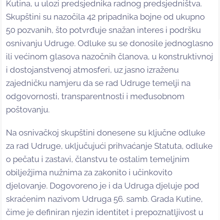
Kutina, u ulozi predsjednika radnog predsjedništva.
Skupštini su nazočila 42 pripadnika bojne od ukupno
50 pozvanih, što potvrđuje snažan interes i podršku
osnivanju Udruge. Odluke su se donosile jednoglasno
ili većinom glasova nazočnih članova, u konstruktivnoj
i dostojanstvenoj atmosferi, uz jasno izraženu
zajedničku namjeru da se rad Udruge temelji na
odgovornosti, transparentnosti i međusobnom
poštovanju.
Na osnivačkoj skupštini donesene su ključne odluke
za rad Udruge, uključujući prihvaćanje Statuta, odluke
o pečatu i zastavi, članstvu te ostalim temeljnim
obilježjima nužnima za zakonito i učinkovito
djelovanje. Dogovoreno je i da Udruga djeluje pod
skraćenim nazivom Udruga 56. samb. Grada Kutine,
čime je definiran njezin identitet i prepoznatljivost u