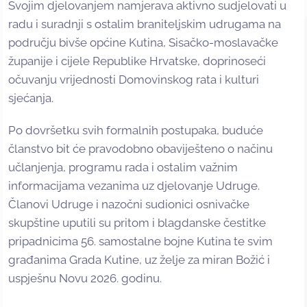
Svojim djelovanjem namjerava aktivno sudjelovati u
radu i suradnji s ostalim braniteljskim udrugama na
području bivše općine Kutina, Sisačko-moslavačke
županije i cijele Republike Hrvatske, doprinoseći
očuvanju vrijednosti Domovinskog rata i kulturi
sjećanja.
Po dovršetku svih formalnih postupaka, buduće
članstvo bit će pravodobno obaviješteno o načinu
učlanjenja, programu rada i ostalim važnim
informacijama vezanima uz djelovanje Udruge.
Članovi Udruge i nazočni sudionici osnivačke
skupštine uputili su pritom i blagdanske čestitke
pripadnicima 56. samostalne bojne Kutina te svim
građanima Grada Kutine, uz želje za miran Božić i
uspješnu Novu 2026. godinu.