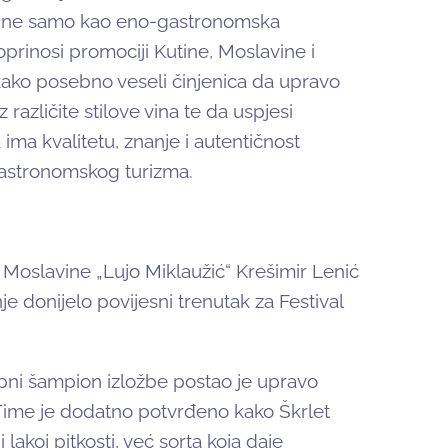
t ne samo kao eno-gastronomska
oprinosi promociji Kutine, Moslavine i
kako posebno veseli činjenica da upravo
različite stilove vina te da uspjesi
ma kvalitetu, znanje i autentičnost
-gastronomskog turizma.
Moslavine „Lujo Miklaužić“ Krešimir Lenić
je donijelo povijesni trenutak za Festival
upni šampion izložbe postao je upravo
ć. Time je dodatno potvrđeno kako Škrlet
 lakoj pitkosti, već sorta koja daje