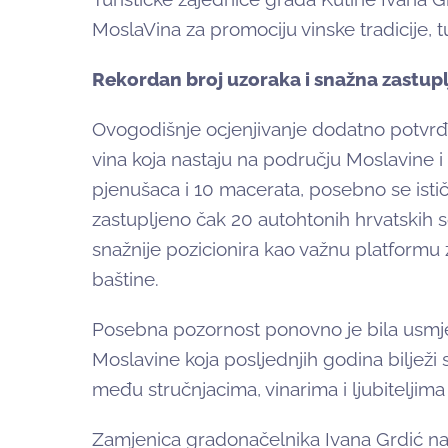
MoslaVina za promociju vinske tradicije, t
Rekordan broj uzoraka i snažna zastupl
Ovogodišnje ocjenjivanje dodatno potvrđuje
vina koja nastaju na području Moslavine i 
pjenušaca i 10 macerata, posebno se istič
zastupljeno čak 20 autohtonih hrvatskih so
snažnije pozicionira kao važnu platformu 
baštine.
Posebna pozornost ponovno je bila usmje
Moslavine koja posljednjih godina bilježi 
među stručnjacima, vinarima i ljubiteljima 
Zamjenica gradonačelnika Ivana Grdić nagl