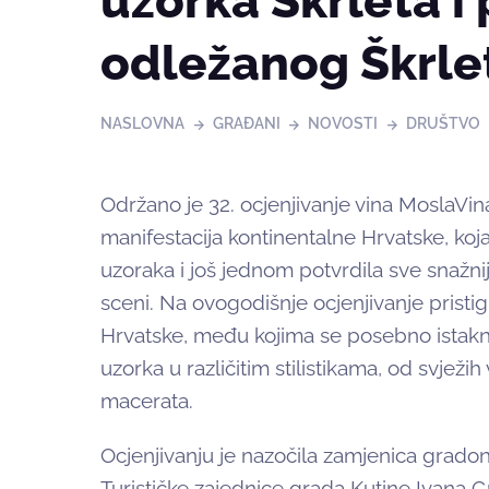
uzorka Škrleta i 
odležanog Škrle
NASLOVNA
GRAĐANI
NOVOSTI
DRUŠTVO
Održano je 32. ocjenjivanje vina MoslaVina
manifestacija kontinentalne Hrvatske, koj
uzoraka i još jednom potvrdila sve snažnij
sceni. Na ovogodišnje ocjenjivanje pristigl
Hrvatske, među kojima se posebno istakn
uzorka u različitim stilistikama, od svježih
macerata.
Ocjenjivanju je nazočila zamjenica gradon
Turističke zajednice grada Kutine Ivana Grd