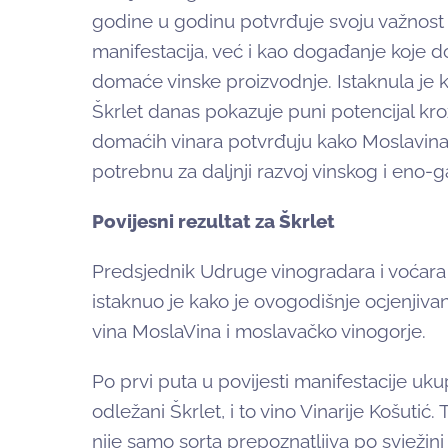
godine u godinu potvrđuje svoju važnos
manifestacija, već i kao događanje koje d
domaće vinske proizvodnje. Istaknula je 
Škrlet danas pokazuje puni potencijal kroz 
domaćih vinara potvrđuju kako Moslavina i
potrebnu za daljnji razvoj vinskog i eno
Povijesni rezultat za Škrlet
Predsjednik Udruge vinogradara i voćara 
istaknuo je kako je ovogodišnje ocjenjivan
vina MoslaVina i moslavačko vinogorje.
Po prvi puta u povijesti manifestacije uk
odležani Škrlet, i to vino Vinarije Košuti
nije samo sorta prepoznatljiva po svježini i