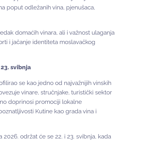
ima poput odležanih vina, pjenušaca,
redak domaćih vinara, ali i važnost ulaganja
orti i jačanje identiteta moslavačkog
 23. svibnja
filirao se kao jedno od najvažnijih vinskih
zuje vinare, stručnjake, turistički sektor
obno doprinosi promociji lokalne
poznatljivosti Kutine kao grada vina i
 2026. održat će se 22. i 23. svibnja, kada