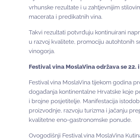
vrhunske rezultate i u zahtjevnijim stilov
macerata i predikatnih vina.
Takvi rezultati potvrđuju kontinuirani nap
u razvoj kvalitete, promociju autohtonih s
vinogorja.
Festival vina MoslaVina održava se 22. i
Festival vina MoslaVina tijekom godina pro
događanja kontinentalne Hrvatske koje pove
i brojne posjetitelje. Manifestacija istod
proizvodnje, razvoju turizma i jačanju pre
kvalitetne eno-gastronomske ponude.
Ovogodišnji Festival vina MoslaVina Kutina