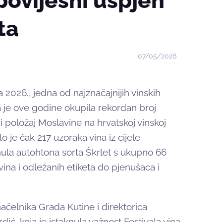
povijesni uspjeh
ta
07/05/2026
 2026., jedna od najznačajnijih vinskih
a je ove godine okupila rekordan broj
i položaj Moslavine na hrvatskoj vinskoj
o je čak 217 uzoraka vina iz cijele
ula autohtona sorta Škrlet s ukupno 66
 vina i odležanih etiketa do pjenušaca i
ačelnika Grada Kutine i direktorica
ić, koja je istaknula važnost Festivala vina