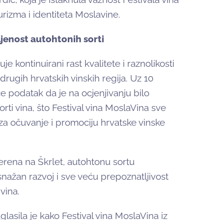
urizma i identiteta Moslavine.
jenost autohtonih sorti
 kontinuirani rast kvalitete i raznolikosti
drugih hrvatskih vinskih regija. Uz 10
e podatak da je na ocjenjivanju bilo
rti vina, što Festival vina MoslaVina sve
za očuvanje i promociju hrvatske vinske
rena na Škrlet, autohtonu sortu
snažan razvoj i sve veću prepoznatljivost
vina.
asila je kako Festival vina MoslaVina iz