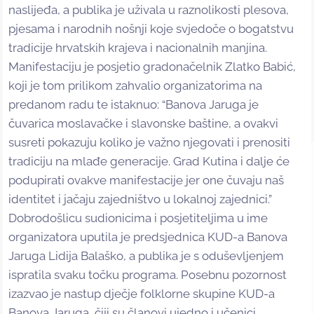
naslijeđa, a publika je uživala u raznolikosti plesova,
pjesama i narodnih nošnji koje svjedoče o bogatstvu
tradicije hrvatskih krajeva i nacionalnih manjina.
Manifestaciju je posjetio gradonačelnik Zlatko Babić,
koji je tom prilikom zahvalio organizatorima na
predanom radu te istaknuo: “Banova Jaruga je
čuvarica moslavačke i slavonske baštine, a ovakvi
susreti pokazuju koliko je važno njegovati i prenositi
tradiciju na mlađe generacije. Grad Kutina i dalje će
podupirati ovakve manifestacije jer one čuvaju naš
identitet i jačaju zajedništvo u lokalnoj zajednici.”
Dobrodošlicu sudionicima i posjetiteljima u ime
organizatora uputila je predsjednica KUD-a Banova
Jaruga Lidija Balaško, a publika je s oduševljenjem
ispratila svaku točku programa. Posebnu pozornost
izazvao je nastup dječje folklorne skupine KUD-a
Banova Jaruga, čiji su članovi ujedno i učenici