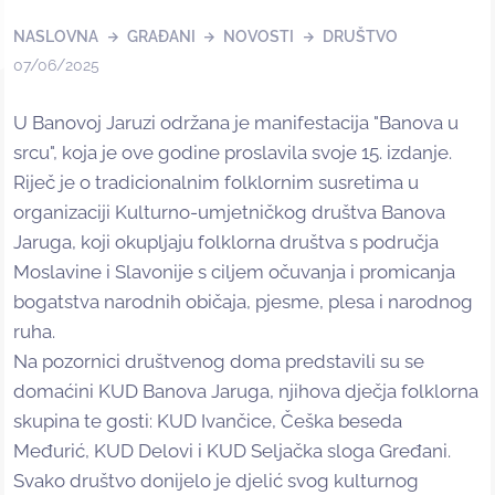
NASLOVNA
GRAĐANI
NOVOSTI
DRUŠTVO
07/06/2025
U Banovoj Jaruzi održana je manifestacija "Banova u
srcu", koja je ove godine proslavila svoje 15. izdanje.
Riječ je o tradicionalnim folklornim susretima u
organizaciji Kulturno-umjetničkog društva Banova
Jaruga, koji okupljaju folklorna društva s područja
Moslavine i Slavonije s ciljem očuvanja i promicanja
bogatstva narodnih običaja, pjesme, plesa i narodnog
ruha.
Na pozornici društvenog doma predstavili su se
domaćini KUD Banova Jaruga, njihova dječja folklorna
skupina te gosti: KUD Ivančice, Češka beseda
Međurić, KUD Delovi i KUD Seljačka sloga Gređani.
Svako društvo donijelo je djelić svog kulturnog