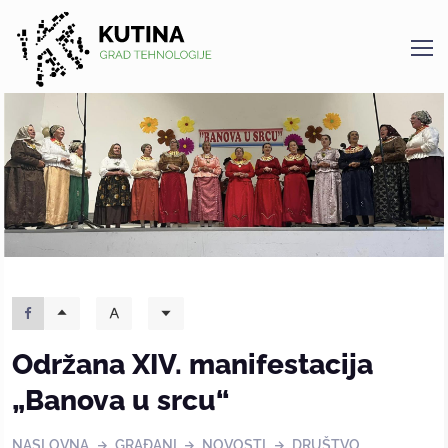
Kutina
Održana XIV. manifestacija
„Banova u srcu“
NASLOVNA
GRAĐANI
NOVOSTI
DRUŠTVO