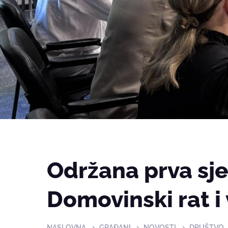
Održana prva sj
Domovinski rat i
NASLOVNA
GRAĐANI
NOVOSTI
DRUŠTVO