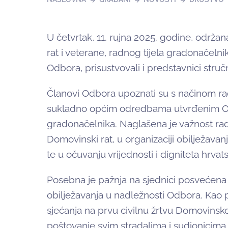
U četvrtak, 11. rujna 2025. godine, održa
rat i veterane, radnog tijela gradonačelni
Odbora, prisustvovali i predstavnici struč
Članovi Odbora upoznati su s načinom rad
sukladno općim odredbama utvrđenim Odl
gradonačelnika. Naglašena je važnost ra
Domovinski rat, u organizaciji obilježavan
te u očuvanju vrijednosti i digniteta hrvats
Posebna je pažnja na sjednici posvećena p
obilježavanja u nadležnosti Odbora. Kao p
sjećanja na prvu civilnu žrtvu Domovinsko
poštovanje svim stradalima i sudionicima