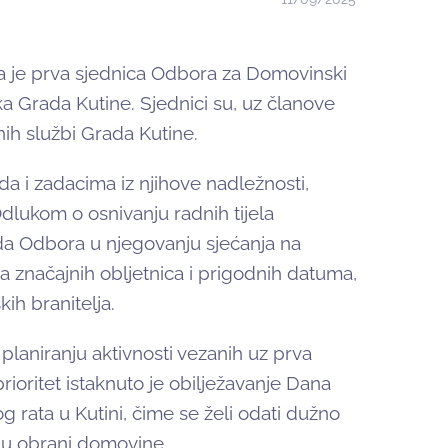
na je prva sjednica Odbora za Domovinski
ka Grada Kutine. Sjednici su, uz članove
nih službi Grada Kutine.
a i zadacima iz njihove nadležnosti,
ukom o osnivanju radnih tijela
da Odbora u njegovanju sjećanja na
ja značajnih obljetnica i prigodnih datuma,
kih branitelja.
laniranju aktivnosti vezanih uz prva
rioritet istaknuto je obilježavanje Dana
g rata u Kutini, čime se želi odati dužno
 u obrani domovine.