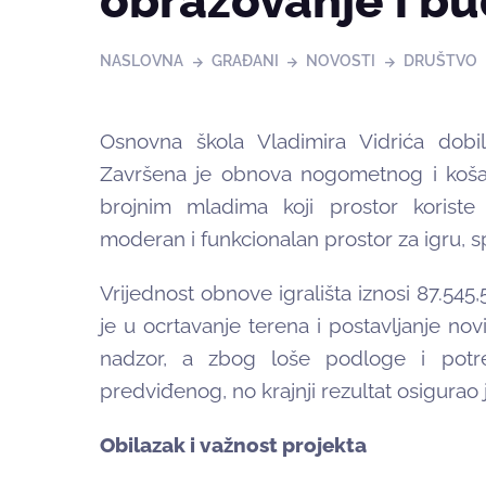
obrazovanje i b
NASLOVNA
GRAĐANI
NOVOSTI
DRUŠTVO
Osnovna škola Vladimira Vidrića dobil
Završena je obnova nogometnog i košarka
brojnim mladima koji prostor koriste
moderan i funkcionalan prostor za igru, sp
Vrijednost obnove igrališta iznosi 87.545
je u ocrtavanje terena i postavljanje no
nadzor, a zbog loše podloge i potre
predviđenog, no krajnji rezultat osigurao j
Obilazak i važnost projekta