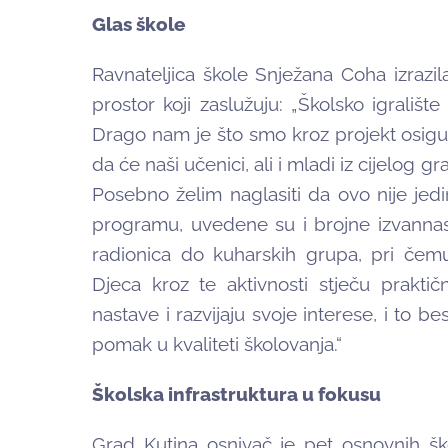
Glas škole
Ravnateljica škole Snježana Coha izrazil
prostor koji zaslužuju: „Školsko igralište 
Drago nam je što smo kroz projekt osigur
da će naši učenici, ali i mladi iz cijelog gr
Posebno želim naglasiti da ovo nije jedi
programu, uvedene su i brojne izvannasta
radionica do kuharskih grupa, pri čemu
Djeca kroz te aktivnosti stječu prakti
nastave i razvijaju svoje interese, i to be
pomak u kvaliteti školovanja.“
Školska infrastruktura u fokusu
Grad Kutina osnivač je pet osnovnih šk