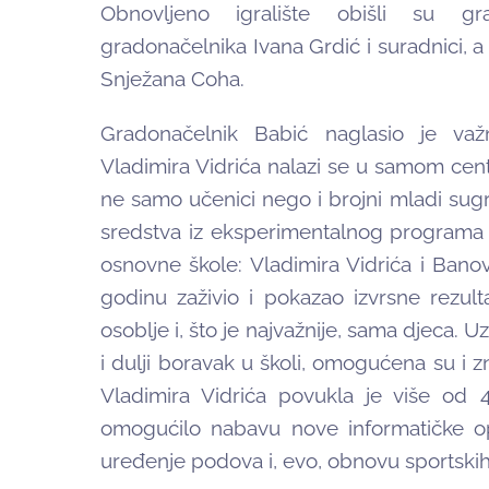
Obnovljeno igralište obišli su gr
gradonačelnika Ivana Grdić i suradnici, a 
Snježana Coha.
Gradonačelnik Babić naglasio je važ
Vladimira Vidrića nalazi se u samom centr
ne samo učenici nego i brojni mladi sugra
sredstva iz eksperimentalnog programa 
osnovne škole: Vladimira Vidrića i Banov
godinu zaživio i pokazao izvrsne rezultat
osoblje i, što je najvažnije, sama djeca. U
i dulji boravak u školi, omogućena su i 
Vladimira Vidrića povukla je više od 
omogućilo nabavu nove informatičke opr
uređenje podova i, evo, obnovu sportskih i