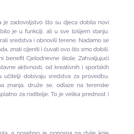
a je zadovoljstvo što su djeca dobila novi
bilo je u funkciji, ali u sve lošijem stanju.
ali sredstva i obnovili terene. Nadamo se
ada, znati cijeniti i čuvati ovo što smo dobili.
ni benefit Cjelodnevne škole. Zahvaljujući
vne aktivnosti, od kreativnih i sportskih
 učitelji dobivaju sredstva za provedbu.
čna znanja, druže se, odlaze na terenske
splatno za roditelje. To je velika prednost i
ola, a posebno je ponosna na dvije koje