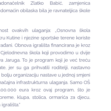
adonačelnik Zlatko Babić, zamjenica
domaćin obilaska bila je ravnateljica škole
nost ovakvih ulaganja: „Osnovna škola
u Kutine i njezine sportske terene koriste
đani. Obnova igrališta financirana je kroz
Cjelodnevna škola koji provodimo u dvije
a Jaruga. To je program koji je već treću
e, jer su ga prihvatili roditelji, nastavno
z bolju organizaciju nastave u jednoj smjeni
značajna infrastrukturna ulaganja. Samo OŠ
400.000 eura kroz ovaj program, što je
eme, klupa, stolica, ormarića za djecu,
grališta.“