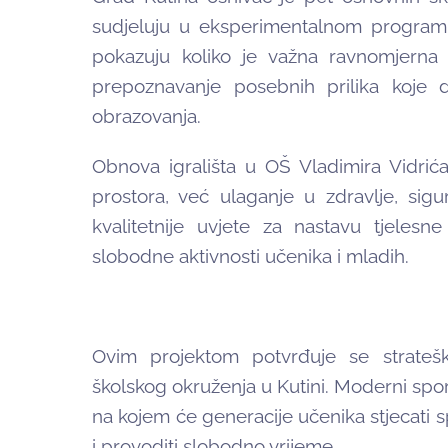
sudjeluju u eksperimentalnom programu
pokazuju koliko je važna ravnomjerna
prepoznavanje posebnih prilika koje d
obrazovanja.
Obnova igrališta u OŠ Vladimira Vidrić
prostora, već ulaganje u zdravlje, sigu
kvalitetnije uvjete za nastavu tjelesne
slobodne aktivnosti učenika i mladih.
Ovim projektom potvrđuje se strateš
školskog okruženja u Kutini. Moderni spor
na kojem će generacije učenika stjecati spo
i provoditi slobodno vrijeme.