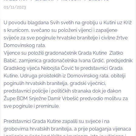
01/11/2023
U povodu blagdana Svih svetih na groblju u Kutini uz Križ
s krunicom, svečano su položeni vijenci i zapaljene
svijeće za sve poginule hrvatske branitelje i civilne žrtve
Domovinskog rata.
Vijence su položili gradonačelnik Grada Kutine Zlatko
Babić, zamjenica gradonačelnika Ivana Grdić, predsjednik
Gradskog vijeća Nebojša Čović te predstavnici Grada
Kutine, Udruga proisteklih iz Domovinskog rata, obitelji
poginulih hrvatskih branitelja, gradski vijećnici,
predstavnici policije i političkih stranaka dok je đakon
Župe BDM Snježne Damir Vrbešić predvodio molitvu za
sve poginule i preminule.
Predstavnici Grada Kutine zapalili su svijeće i na
grobovima hrvatskih branitelja, a prije polaganja vijenaca