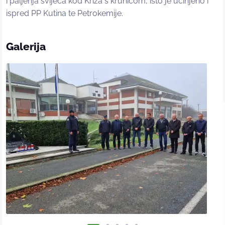
i paljenja svijeća kod Križa s krunicom, isto je učinjeno i
ispred PP Kutina te Petrokemije.
Galerija