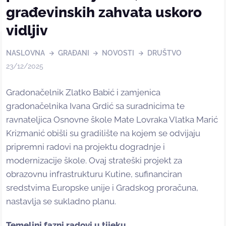
građevinskih zahvata uskoro
vidljiv
NASLOVNA
GRAĐANI
NOVOSTI
DRUŠTVO
23/12/2025
Gradonačelnik Zlatko Babić i zamjenica
gradonačelnika Ivana Grdić sa suradnicima te
ravnateljica Osnovne škole Mate Lovraka Vlatka Marić
Krizmanić obišli su gradilište na kojem se odvijaju
pripremni radovi na projektu dogradnje i
modernizacije škole. Ovaj strateški projekt za
obrazovnu infrastrukturu Kutine, sufinanciran
sredstvima Europske unije i Gradskog proračuna,
nastavlja se sukladno planu.
Temeljni fazni radovi u tijeku