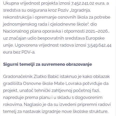
Ukupna vrijednost projekta iznosi 7.452.241,02 eura, a
sredstva su osigurana kroz Poziv „Izgradnja,
rekonstrukcija i opremanje osnovnih škola za potrebe
jednosmjenskog rada i cjelodnevne škole“, dio
Nacionalnog plana oporavka i otpornosti 2021.‒2026.,
uz značajan udio bespovratnih sredstava Europske
unije. Ugovorena vrijednost radova iznosi 3.549.642,44
eura bez PDV-a.
Sigurni temelji za suvremeno obrazovanje
Gradonačelnik Zlatko Babić istaknuo je kako obilazak
gradilišta Osnovne škole Mate Lovraka potvrđuje da
projekt, unatoč tehnički zahtjevnoj početnoj fazi,
napreduje prema planu i u skladu s dogovorenim
rokovima. Naglasio je da su izvedeni pripremni radovi
temelj za nastavak izgradnje nove školske strukture,