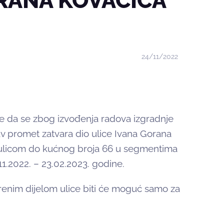
ORANA KOVAČIĆA
24/11/2022
 da se zbog izvođenja radova izgradnje
v promet zatvara dio ulice Ivana Gorana
m ulicom do kućnog broja 66 u segmentima
.2022. – 23.02.2023. godine.
renim dijelom ulice biti će moguć samo za