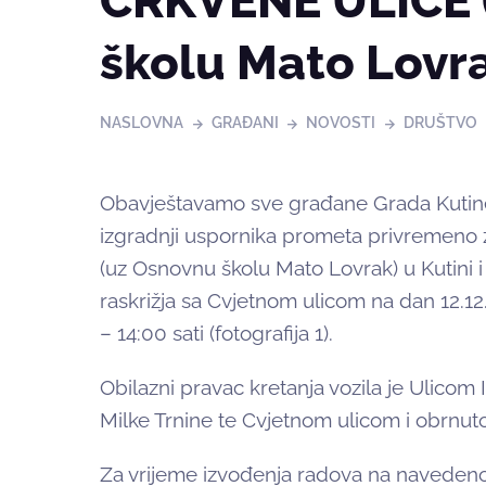
CRKVENE ULICE 
školu Mato Lovr
NASLOVNA
GRAĐANI
NOVOSTI
DRUŠTVO
Obavještavamo sve građane Grada Kutine
izgradnji uspornika prometa privremeno 
(uz Osnovnu školu Mato Lovrak) u Kutini i
raskrižja sa Cvjetnom ulicom na dan 12.1
– 14:00 sati (fotografija 1).
Obilazni pravac kretanja vozila je Ulicom 
Milke Trnine te Cvjetnom ulicom i obrnuto (
Za vrijeme izvođenja radova na navedeno