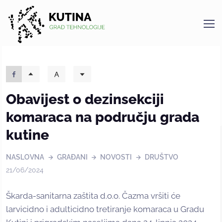
Kutina
Obavijest o dezinsekciji
komaraca na području grada
kutine
NASLOVNA
GRAĐANI
NOVOSTI
DRUŠTVO
21/06/2024
Škarda-sanitarna zaštita d.o.o. Čazma vršiti će
larvicidno i adulticidno tretiranje komaraca u Gradu