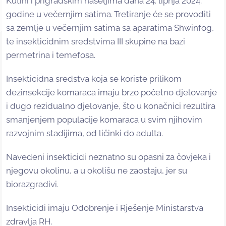
Kutini i prigradskim naseljima dana 24. lipnja 2024.
godine u večernjim satima. Tretiranje će se provoditi
sa zemlje u večernjim satima sa aparatima Shwinfog,
te insekticidnim sredstvima III skupine na bazi
permetrina i temefosa.
Insekticidna sredstva koja se koriste prilikom
dezinsekcije komaraca imaju brzo početno djelovanje
i dugo rezidualno djelovanje, što u konačnici rezultira
smanjenjem populacije komaraca u svim njihovim
razvojnim stadijima, od ličinki do adulta.
Navedeni insekticidi neznatno su opasni za čovjeka i
njegovu okolinu, a u okolišu ne zaostaju, jer su
biorazgradivi.
Insekticidi imaju Odobrenje i Rješenje Ministarstva
zdravlja RH.