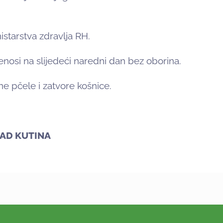
istarstva zdravlja RH.
enosi na slijedeći naredni dan bez oborina.
e pčele i zatvore košnice.
INA