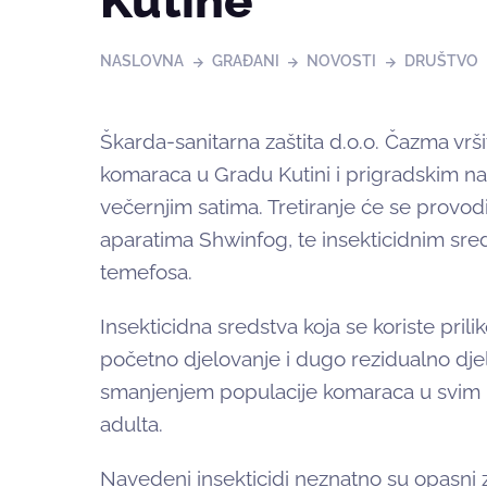
Kutine
NASLOVNA
GRAĐANI
NOVOSTI
DRUŠTVO
Škarda-sanitarna zaštita d.o.o. Čazma vršit
komaraca u Gradu Kutini i prigradskim na
večernjim satima. Tretiranje će se provodi
aparatima Shwinfog, te insekticidnim sred
temefosa.
Insekticidna sredstva koja se koriste pri
početno djelovanje i dugo rezidualno djelo
smanjenjem populacije komaraca u svim nj
adulta.
Navedeni insekticidi neznatno su opasni z