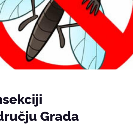
sekciji
dručju Grada