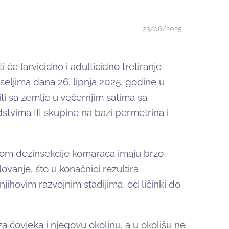
23/06/2025
i će larvicidno i adulticidno tretiranje
seljima dana 26. lipnja 2025. godine u
ti sa zemlje u večernjim satima sa
stvima III skupine na bazi permetrina i
likom dezinsekcije komaraca imaju brzo
vanje, što u konačnici rezultira
ihovim razvojnim stadijima, od ličinki do
a čovjeka i njegovu okolinu, a u okolišu ne