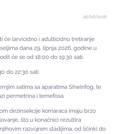
26/06/2026
i će larvicidno i adulticidno tretiranje
seljima dana 29. lipnja 2026. godine u
odit će se od 18:00 do 19:30 sati.
19:30 do 22:30 sati.
černjim satima sa aparatima Shwinfog, te
azi permetrina i temefosa.
likom dezinsekcije komaraca imaju brzo
vanje, što u konačnici rezultira
ihovim razvojnim stadijima, od ličinki do