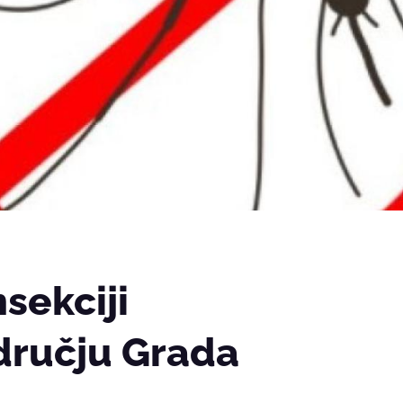
sekciji
dručju Grada