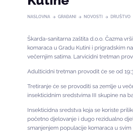
Kutine
NASLOVNA
GRAĐANI
NOVOSTI
DRUŠTVO
Škarda-sanitarna zaštita d.o.o. Čazma vršit
komaraca u Gradu Kutini i prigradskim na
večernjim satima. Larvicidni tretman prov
Adulticidni tretman provodit će se od 
Tretiranje će se provoditi sa zemlje u ve
insekticidnim sredstvima III skupine na b
Insekticidna sredstva koja se koriste pri
početno djelovanje i dugo rezidualno djelo
smanjenjem populacije komaraca u svim nj