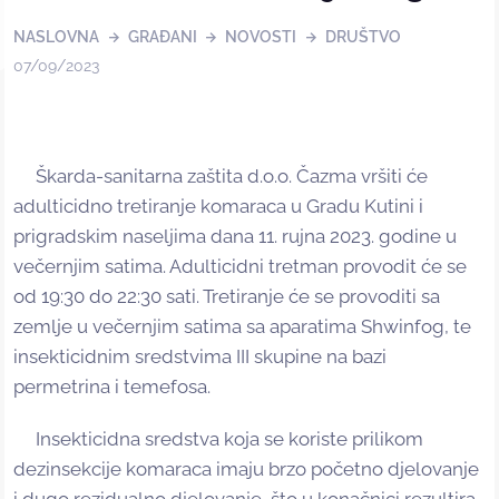
NASLOVNA
GRAĐANI
NOVOSTI
DRUŠTVO
07/09/2023
Škarda-sanitarna zaštita d.o.o. Čazma vršiti će
adulticidno tretiranje komaraca u Gradu Kutini i
prigradskim naseljima dana 11. rujna 2023. godine u
večernjim satima. Adulticidni tretman provodit će se
od 19:30 do 22:30 sati. Tretiranje će se provoditi sa
zemlje u večernjim satima sa aparatima Shwinfog, te
insekticidnim sredstvima III skupine na bazi
permetrina i temefosa.
Insekticidna sredstva koja se koriste prilikom
dezinsekcije komaraca imaju brzo početno djelovanje
i dugo rezidualno djelovanje, što u konačnici rezultira