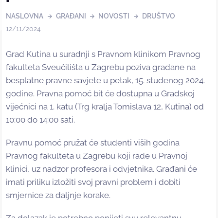
NASLOVNA
GRAĐANI
NOVOSTI
DRUŠTVO
12/11/2024
Grad Kutina u suradnji s Pravnom klinikom Pravnog
fakulteta Sveučilišta u Zagrebu poziva građane na
besplatne pravne savjete u petak, 15. studenog 2024.
godine. Pravna pomoć bit će dostupna u Gradskoj
vijećnici na 1. katu (Trg kralja Tomislava 12, Kutina) od
10:00 do 14:00 sati.
Pravnu pomoć pružat će studenti viših godina
Pravnog fakulteta u Zagrebu koji rade u Pravnoj
klinici, uz nadzor profesora i odvjetnika. Građani će
imati priliku izložiti svoj pravni problem i dobiti
smjernice za daljnje korake.
Za dolazak je potrebno ponijeti svu relevantnu