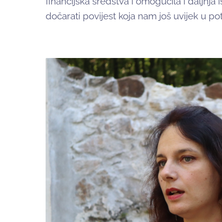
financijska sredstva i omogućila i daljnja
dočarati povijest koja nam još uvijek u po