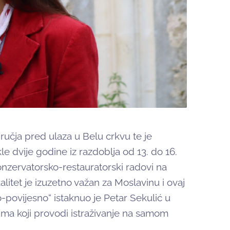
ručja pred ulaza u Belu crkvu te je
 dvije godine iz razdoblja od 13. do 16.
konzervatorsko-restauratorski radovi na
alitet je izuzetno važan za Moslavinu i ovaj
o-povijesno“ istaknuo je Petar Sekulić u
ima koji provodi istraživanje na samom