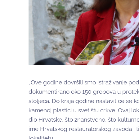
„Ove godine dovršili smo istraživanje pod
dokumentirano oko 150 grobova u protekle
stoljeća. Do kraja godine nastavit će se 
kamenoj plastici u svetištu crkve. Ovaj lok
dio Hrvatske, što znanstveno, što kulturn
ime Hrvatskog restauratorskog zavoda i t
lokalitetu.