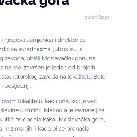
vačka gora
08/09/2023
i njegova zamjenica i direktorica
dić sa suradnicima, jutros su, s
g zavoda, obišli Moslavačku goru na
ana naime, završen je jedan od brojnih
restauratorskog zavoda na lokalitetu Bele
 posljednji.
ovom lokalitetu, kao i onaj koji je već
ine u Kutini“, istaknula je ravnateljica
utlić, te dodala kako „Moslavačka gora,
a i niz manjih, i kada bi se pronašla