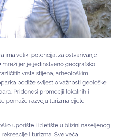
ima veliki potencijal za ostvarivanje
mreži jer je jedinstveno geografsko
zličitih vrsta stijena, arheološkim
oparka podiže svijest o važnosti geološke
bara. Pridonosi promociji lokalnih i
te pomaže razvoju turizma cijele
o uporište i izletište u blizini naseljenog
rekreacije i turizma. Sve veća