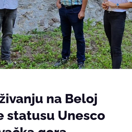
živanju na Beloj
iže statusu Unesco