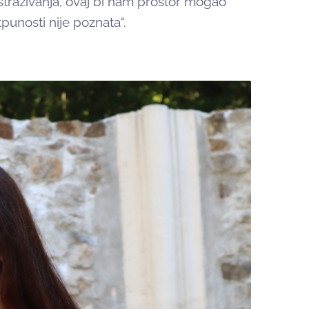
 istraživanja, ovaj bi nam prostor mogao
tpunosti nije poznata“.