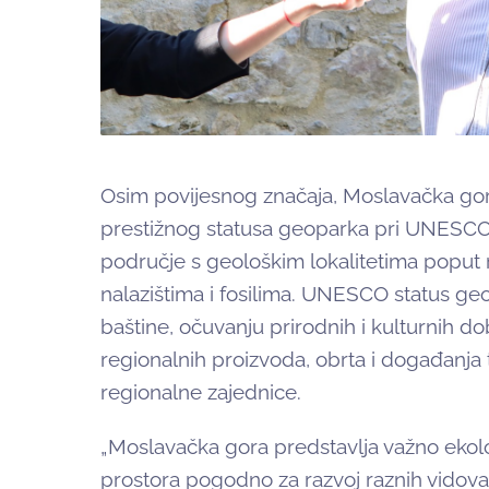
Osim povijesnog značaja, Moslavačka gora 
prestižnog statusa geoparka pri UNESCO 
područje s geološkim lokalitetima poput ra
nalazištima i fosilima. UNESCO status ge
baštine, očuvanju prirodnih i kulturnih do
regionalnih proizvoda, obrta i događanja 
regionalne zajednice.
„Moslavačka gora predstavlja važno ekološk
prostora pogodno za razvoj raznih vidova 