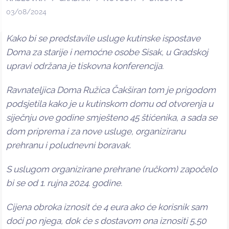
03/08/2024
Kako bi se predstavile usluge kutinske ispostave
Doma za starije i nemoćne osobe Sisak, u Gradskoj
upravi održana je tiskovna konferencija.
Ravnateljica Doma Ružica Čakširan tom je prigodom
podsjetila kako je u kutinskom domu od otvorenja u
siječnju ove godine smješteno 45 štićenika, a sada se
dom priprema i za nove usluge, organiziranu
prehranu i poludnevni boravak.
S uslugom organizirane prehrane (ručkom) započelo
bi se od 1. rujna 2024. godine.
Cijena obroka iznosit će 4 eura ako će korisnik sam
doći po njega, dok će s dostavom ona iznositi 5,50