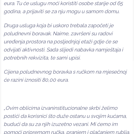
eura. Tu će uslugu moći koristiti osobe starije od 65
godina, a prijaviti se za nju mogu u samom domu.
Druga usluga koja bi uskoro trebala započeti je
poludnevni boravak. Naime, završeni su radovi
uređenja prostora na posljednjoj etaži gdje će se
odvijati aktivnosti. Sada slijedi nabavka namještaja i
potrebnih rekvizita, te sami upisi.
Cijena poludnevnog boravka s ručkom na mjesečnoj
će razini iznositi 80,00 eura.
„Ovim oblicima izvaninstitucionalne skrbi želimo
postići da korisnici što duže ostanu u svojim kućama,
budući da su za njih izuzetno vezani. Mi ćemo im
pomoći pripremom ručka, pranjem i glačanjem rublja,