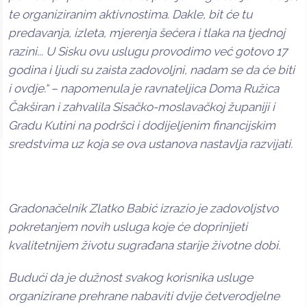
te organiziranim aktivnostima. Dakle, bit će tu
predavanja, izleta, mjerenja šećera i tlaka na tjednoj
razini... U Sisku ovu uslugu provodimo već gotovo 17
godina i ljudi su zaista zadovoljni, nadam se da će biti
i ovdje.“ – napomenula je ravnateljica Doma Ružica
Čakširan i zahvalila Sisačko-moslavačkoj županiji i
Gradu Kutini na podršci i dodijeljenim financijskim
sredstvima uz koja se ova ustanova nastavlja razvijati.
Gradonačelnik Zlatko Babić izrazio je zadovoljstvo
pokretanjem novih usluga koje će doprinijeti
kvalitetnijem životu sugrađana starije životne dobi.
Budući da je dužnost svakog korisnika usluge
organizirane prehrane nabaviti dvije četverodjelne