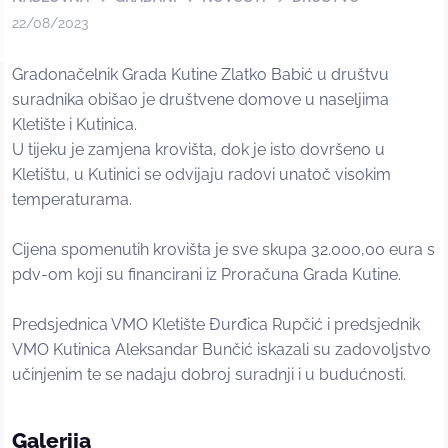
22/08/2023
Gradonačelnik Grada Kutine Zlatko Babić u društvu
suradnika obišao je društvene domove u naseljima
Kletište i Kutinica.
U tijeku je zamjena krovišta, dok je isto dovršeno u
Kletištu, u Kutinici se odvijaju radovi unatoč visokim
temperaturama.
Cijena spomenutih krovišta je sve skupa 32.000,00 eura s
pdv-om koji su financirani iz Proračuna Grada Kutine.
Predsjednica VMO Kletište Đurđica Rupčić i predsjednik
VMO Kutinica Aleksandar Bunčić iskazali su zadovoljstvo
učinjenim te se nadaju dobroj suradnji i u budućnosti.
Galerija