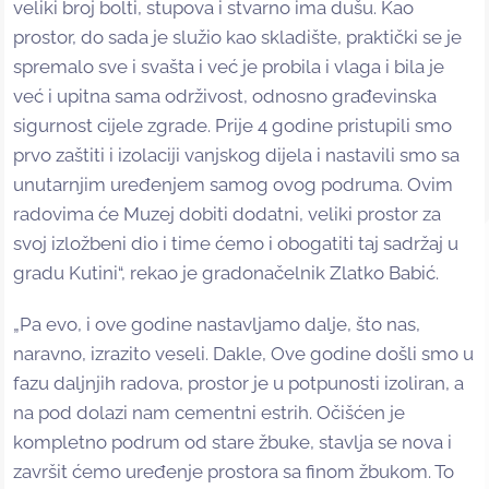
veliki broj bolti, stupova i stvarno ima dušu. Kao
prostor, do sada je služio kao skladište, praktički se je
spremalo sve i svašta i već je probila i vlaga i bila je
već i upitna sama održivost, odnosno građevinska
sigurnost cijele zgrade. Prije 4 godine pristupili smo
prvo zaštiti i izolaciji vanjskog dijela i nastavili smo sa
unutarnjim uređenjem samog ovog podruma. Ovim
radovima će Muzej dobiti dodatni, veliki prostor za
svoj izložbeni dio i time ćemo i obogatiti taj sadržaj u
gradu Kutini“, rekao je gradonačelnik Zlatko Babić.
„Pa evo, i ove godine nastavljamo dalje, što nas,
naravno, izrazito veseli. Dakle, Ove godine došli smo u
fazu daljnjih radova, prostor je u potpunosti izoliran, a
na pod dolazi nam cementni estrih. Očišćen je
kompletno podrum od stare žbuke, stavlja se nova i
završit ćemo uređenje prostora sa finom žbukom. To