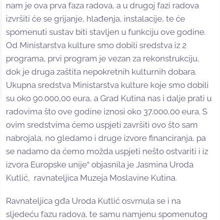
nam je ova prva faza radova, a u drugoj fazi radova
izvršiti će se grijanje, hlađenja, instalacije, te će
spomenuti sustav biti stavljen u funkciju ove godine.
Od Ministarstva kulture smo dobili sredstva iz 2
programa, prvi program je vezan za rekonstrukciju,
dok je druga zaštita nepokretnih kulturnih dobara.
Ukupna sredstva Ministarstva kulture koje smo dobili
su oko 90.000,00 eura, a Grad Kutina nas i dalje prati u
radovima što ove godine iznosi oko 37.000,00 eura. S
ovim sredstvima ćemo uspjeti završiti ovo što sam
nabrojala, no gledamo i druge izvore financiranja, pa
se nadamo da ćemo možda uspjeti nešto ostvariti i iz
izvora Europske unije“ objasnila je Jasmina Uroda
Kutlić, ravnateljica Muzeja Moslavine Kutina.
Ravnateljica gđa Uroda Kutlić osvrnula se i na
sljedeću fazu radova, te samu namjenu spomenutog