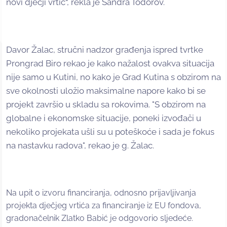
novi dječji vrtić“, rekla je Sandra Todorov.
Davor Žalac, stručni nadzor građenja ispred tvrtke
Prongrad Biro rekao je kako nažalost ovakva situacija
nije samo u Kutini, no kako je Grad Kutina s obzirom na
sve okolnosti uložio maksimalne napore kako bi se
projekt završio u skladu sa rokovima. "S obzirom na
globalne i ekonomske situacije, poneki izvođači u
nekoliko projekata ušli su u poteškoće i sada je fokus
na nastavku radova", rekao je g. Žalac.
Na upit o izvoru financiranja, odnosno prijavljivanja
projekta dječjeg vrtića za financiranje iz EU fondova,
gradonačelnik Zlatko Babić je odgovorio sljedeće.