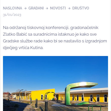
NASLOVNA
GRAĐANI
NOVOSTI
DRUŠTVO
31/01/2023
Na održanoj tiskovnoj konferenciji, gradonačelnik
Zlatko Babić sa suradnicima istaknuo je kako sve
Gradske službe rade kako bi se nastavilo s izgradnjom
dječjeg vrtića Kutina.