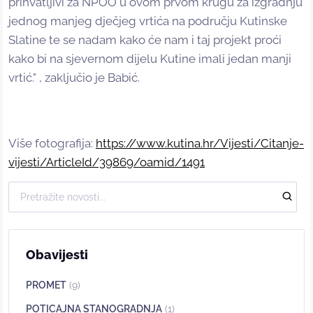
prihvatljivi za NPOO u ovom prvom krugu za izgradnju
jednog manjeg dječjeg vrtića na području Kutinske
Slatine te se nadam kako će nam i taj projekt proći
kako bi na sjevernom dijelu Kutine imali jedan manji
vrtić." , zaključio je Babić.
Više fotografija:
https://www.kutina.hr/Vijesti/Citanje-
vijesti/ArticleId/39869/oamid/1491
Obavijesti
PROMET
(9)
POTICAJNA STANOGRADNJA
(1)