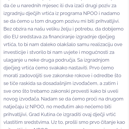
da će u narednih mjesec ili dva izaći drugi poziv za
izgradnju dječjih vrtića iz programa NPOO i nadamo
se da ćemo u tom drugom pozivu mi biti prihvatljivi.
Bez obzira na našu veliku želju i potrebu, da dobijemo
dio EU sredstava za financiranje izgradnje dječjeg
vrtića, to bi nam daleko olakšalo samu realizaciju ove
investicije i stvorilo bi nam uvjete i mogućnosti za
ulaganje u neke druga područja. Sa izgradnjom
dječjeg vrtića ćemo svakako nastaviti. Prvo ćemo
morati zadovoljiti sve zakonske rokove i odredbe što
se tiče raskida sa dosadašnjim izvođačem, a zatim i
sve ono što trebamo zakonski provesti kako bi uveli
novog izvođača. Nadam se da ćemo proći na drugom
natječaju iz NPOO, no međutim ako nećemo biti
prihvatljivi, Grad Kutina će izgraditi ovaj dječji vrtić
vlastitim sredstvima. Uz to, prošli smo prvo čitanje kao