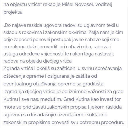
na objektu vrtića“ rekao je Mišel Novosel, voditelj
projekta.
„Do najave raskida ugovora radovi su uglavnom tekli u
skladu s rokovima i zakonskim okvirima. Želja nam je čim
prije započeti ponovni postupak javne nabave koji smo
po zakonu dužni provoditi pri nabavi roba, radova i
usluga određene vrijednosti, te nakon toga nastavak
radova na objektu dječjeg vrtića.
Zgrada vrtića i okoliš su zaštićeni u svrhu sprečavanja
oštećenja opreme i osigurana je zaštita od
eventualnog otuđivanja opreme sa gradilišta.
Izgradnja dječjeg vrtića je od iznimne važnosti za grad
Kutinu i sve nas, međutim, Grad Kutina kao investitor
mora se pridržavati zakonskih propisa tijekom raskida
ugovora sa dosadašnjim izvođačem i sukladno
zakonskim propisima provesti svu potrebnu proceduru