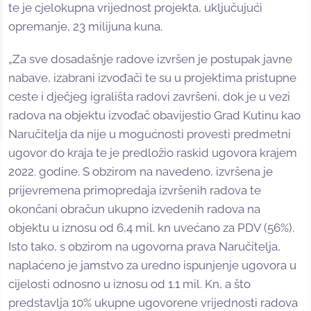
te je cjelokupna vrijednost projekta, uključujući
opremanje, 23 milijuna kuna.
„Za sve dosadašnje radove izvršen je postupak javne
nabave, izabrani izvođači te su u projektima pristupne
ceste i dječjeg igrališta radovi završeni, dok je u vezi
radova na objektu izvođač obavijestio Grad Kutinu kao
Naručitelja da nije u mogućnosti provesti predmetni
ugovor do kraja te je predložio raskid ugovora krajem
2022. godine. S obzirom na navedeno, izvršena je
prijevremena primopredaja izvršenih radova te
okončani obračun ukupno izvedenih radova na
objektu u iznosu od 6,4 mil. kn uvećano za PDV (56%).
Isto tako, s obzirom na ugovorna prava Naručitelja,
naplaćeno je jamstvo za uredno ispunjenje ugovora u
cijelosti odnosno u iznosu od 1.1 mil. Kn, a što
predstavlja 10% ukupne ugovorene vrijednosti radova