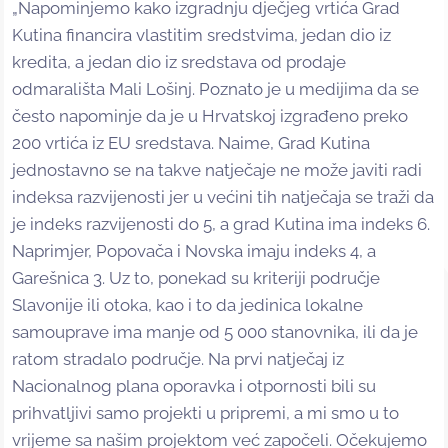
„Napominjemo kako izgradnju dječjeg vrtića Grad
Kutina financira vlastitim sredstvima, jedan dio iz
kredita, a jedan dio iz sredstava od prodaje
odmarališta Mali Lošinj. Poznato je u medijima da se
često napominje da je u Hrvatskoj izgrađeno preko
200 vrtića iz EU sredstava. Naime, Grad Kutina
jednostavno se na takve natječaje ne može javiti radi
indeksa razvijenosti jer u većini tih natječaja se traži da
je indeks razvijenosti do 5, a grad Kutina ima indeks 6.
Naprimjer, Popovača i Novska imaju indeks 4, a
Garešnica 3. Uz to, ponekad su kriteriji područje
Slavonije ili otoka, kao i to da jedinica lokalne
samouprave ima manje od 5 000 stanovnika, ili da je
ratom stradalo područje. Na prvi natječaj iz
Nacionalnog plana oporavka i otpornosti bili su
prihvatljivi samo projekti u pripremi, a mi smo u to
vrijeme sa našim projektom već započeli. Očekujemo