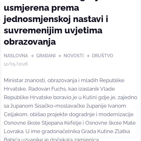
usmjerena prema
jednosmjenskoj nastavi i
suvremenijim uvjetima
obrazovanja
NASLOVNA
GRAĐANI
NOVOSTI
DRUŠTVO
12/05/2026
Ministar znanosti, obrazovanja i mladih Republike
Hrvatske, Radovan Fuchs, kao izaslanik Vlade
Republike Hrvatske boravio je u Kutini gdje je, zajedno
sa županom Sisačko-moslavačke županije Ivanom
Celjakom, obišao projekte dogradnje i modernizacije
Osnovne škole Stjepana Kefelje i Osnovne škole Mate
Lovraka. U ime gradonačelnika Grada Kutine Zlatka
Babića uzvanike je dočekala zamjenica