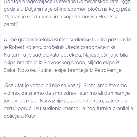
Udruge dragovoljaca i veterana Domovinskog rata 1997.
godine u Doljanima je otkrio spomen ploču na kojoj piše:
„Vječan je među junacima koje domovina Hrvatska
pamti“.
U ime gradonačelnika Kutine sudionike turnira pozdravio
je Robert Kolenc, pročelnik Ureda gradonačelnika.
Na turniru je sudjelovalo pet ekipa. Najuspješnija je bila
ekipa branitelja iz Slavonskog broda, slijede ekipe iz
Siska, Novske, Kutine i ekipa branitelja iz Petrokemije.
„Rezultat je važan, ali nije najvažniji. Sretni smo što smo
vidimo, da znamo da smo zdravi, starimo ali duh nam je
još uvijek mlad. Najvažnije je; zajedno u ratu, zajedno u
miru.“, poručili su sudionici memorijalnog turnira branitelja
policije u Kutini.