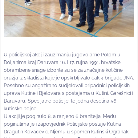
U policijskoj akciji zauzimanju jugovojarne Polom u
Doljanima kraj Daruvara 16. i 17. rujna 1991. hrvatske
obrambene snage izborile su se za značajne količine
oružja iz skladišta koje je opskrbljivalo čak 4 brigade JNA.
Posebno su angažirano sudjelovali pripadnici policijskih
uprava Kutine i Bjelovara s postajama u Kutini, Garešnici i
Daruvaru, Specijalne policije, te jedna desetina 56.
kutinske bojne.
U akciji je poginulo 8, a ranjeno 6 branitelja. Među
poginulima je i zapovjednik Policijske postaje Kutina
Dragutin Kovačević. Njemu u spomen kutinski Ogranak