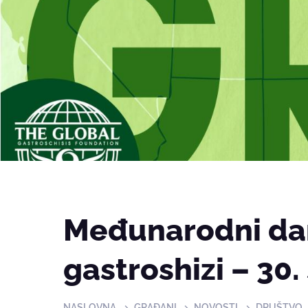
Međunarodni dan
gastroshizi – 30.
NASLOVNA
GRAĐANI
NOVOSTI
DRUŠTVO