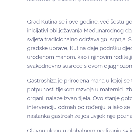
Grad Kutina se i ove godine, već šestu g
inicijativi obilježavanja Međunarodnog dan
svijeta tradicionalno održava 30. srpnja.
gradske uprave, Kutina daje podršku djec
urođenom manom, kao i njihovim roditelj
svakodnevno susreće s ovom dijagnozo
Gastroshiza je prirođena mana u kojoj se t
potpunosti tijekom razvoja u maternici, z
organi, nalaze izvan tijela. Ovo stanje got
intervenciju odmah po rođenju, a iako se
nastanka gastroshize još uvijek nije pozna
Glavnu ulogu u globalnom podizanju svije