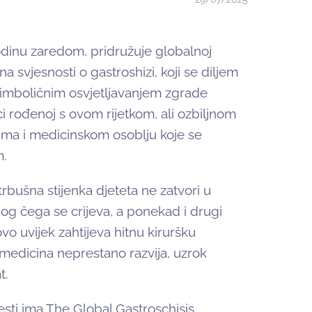
odinu zaredom, pridružuje globalnoj
a svjesnosti o gastroshizi, koji se diljem
 Simboličnim osvjetljavanjem zgrade
i rođenoj s ovom rijetkom, ali ozbiljnom
ima i medicinskom osoblju koje se
m.
rbušna stijenka djeteta ne zatvori u
bog čega se crijeva, a ponekad i drugi
ovo uvijek zahtijeva hitnu kiruršku
 medicina neprestano razvija, uzrok
t.
sti ima The Global Gastroschisis