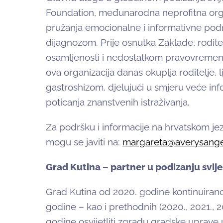
Foundation, međunarodna neprofitna orga
pružanja emocionalne i informativne po
dijagnozom. Prije osnutka Zaklade, roditel
osamljenosti i nedostatkom pravovremenih
ova organizacija danas okuplja roditelje, 
gastroshizom, djelujući u smjeru veće in
poticanja znanstvenih istraživanja.
Za podršku i informacije na hrvatskom jezik
mogu se javiti na:
margareta@averysange
Grad Kutina – partner u podizanju svije
Grad Kutina od 2020. godine kontinuirano su
godine – kao i prethodnih (2020., 2021., 20
godine osvijetliti zgradu gradske uprave u