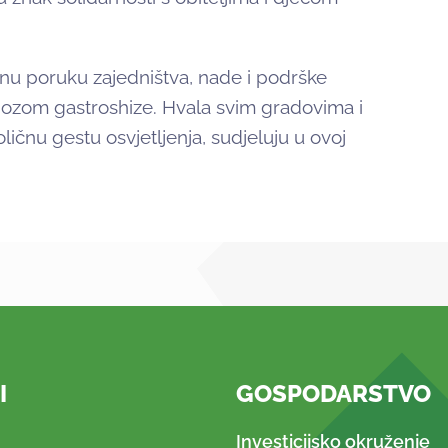
u poruku zajedništva, nade i podrške
gnozom gastroshize. Hvala svim gradovima i
ličnu gestu osvjetljenja, sudjeluju u ovoj
I
GOSPODARSTVO
Investicijsko okruženje