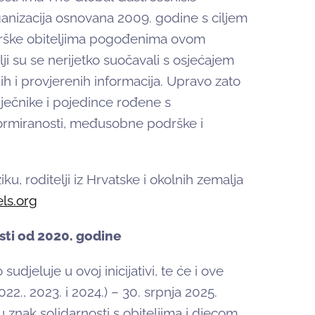
nizacija osnovana 2009. godine s ciljem
drške obiteljima pogođenima ovom
ji su se nerijetko suočavali s osjećajem
 i provjerenih informacija. Upravo zato
liječnike i pojedince rođene s
formiranosti, međusobne podrške i
u, roditelji iz Hrvatske i okolnih zemalja
ls.org
sti od 2020. godine
djeluje u ovoj inicijativi, te će i ove
22., 2023. i 2024.) – 30. srpnja 2025.
 znak solidarnosti s obiteljima i djecom