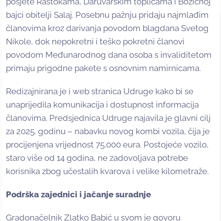
posjete Rastokama, Daruvarskim toplicama i Božićnoj
bajci obitelji Salaj. Posebnu pažnju pridaju najmlađim
članovima kroz darivanja povodom blagdana Svetog
Nikole, dok nepokretni i teško pokretni članovi
povodom Međunarodnog dana osoba s invaliditetom
primaju prigodne pakete s osnovnim namirnicama.
Redizajnirana je i web stranica Udruge kako bi se
unaprijedila komunikacija i dostupnost informacija
članovima. Predsjednica Udruge najavila je glavni cilj
za 2025. godinu – nabavku novog kombi vozila, čija je
procijenjena vrijednost 75.000 eura. Postojeće vozilo,
staro više od 14 godina, ne zadovoljava potrebe
korisnika zbog učestalih kvarova i velike kilometraže.
Podrška zajednici i jačanje suradnje
Gradonačelnik Zlatko Babić u svom je govoru