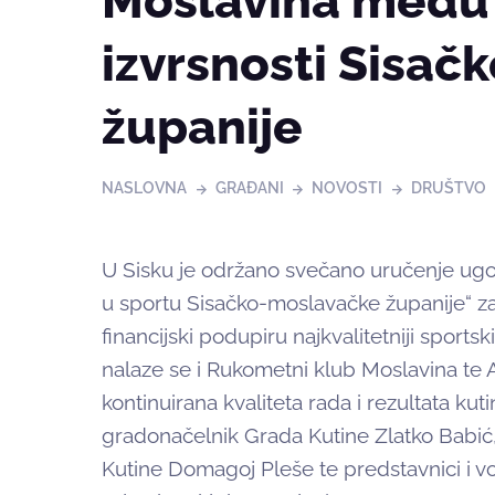
Moslavina među
izvrsnosti Sisa
županije
NASLOVNA
GRAĐANI
NOVOSTI
DRUŠTVO
U Sisku je održano svečano uručenje ugo
u sportu Sisačko-moslavačke županije“ za
financijski podupiru najkvalitetniji sport
nalaze se i Rukometni klub Moslavina te 
kontinuirana kvaliteta rada i rezultata kut
gradonačelnik Grada Kutine Zlatko Babić
Kutine Domagoj Pleše te predstavnici i 