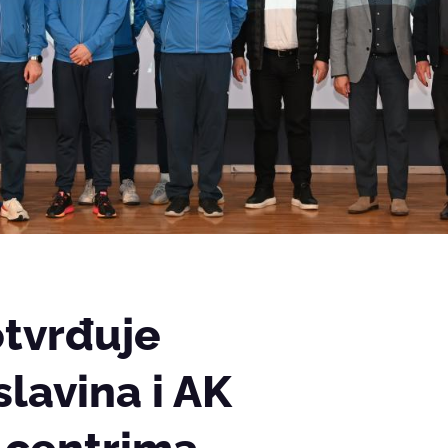
otvrđuje
slavina i AK