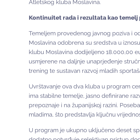
Atletskog kluba Moslavina.
Kontinuitet rada i rezultata kao temelj
Temeljem provedenog javnog poziva i od
Moslavina odobrena su sredstva u iznosu
klubu Moslavina dodijeljeno 18.000,00 eu
usmjerene na daljnje unaprjeđenje stručno
trening te sustavan razvoj mladih sportaš
Uvrštavanje ova dva kluba u program cent
ima stabilne temelje, jasno definirane razv
prepoznaje i na županijskoj razini. Poseba
mladima, što predstavlja ključnu vrijedn
U program je ukupno uključeno deset sport
dodatno potvrđuje selektivan pristup dodje