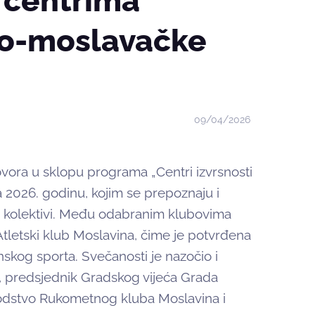
 centrima
čko-moslavačke
09/04/2026
vora u sklopu programa „Centri izvrsnosti
 2026. godinu, kojim se prepoznaju i
ski kolektivi. Među odabranim klubovima
Atletski klub Moslavina, čime je potvrđena
inskog sporta. Svečanosti je nazočio i
, predsjednik Gradskog vijeća Grada
vodstvo Rukometnog kluba Moslavina i