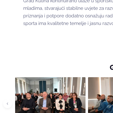
Grad Kutina kontinuirano ulaže u sportsku
mladima, stvarajući stabilne uvjete za ra
priznanja i potpore dodatno osnažuju rad
sporta ima kvalitetne temelje i jasnu razv