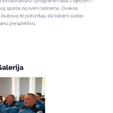
 infrastrukturu i programe rada s djecom i
zvoj sporta na svim razinama. Ovakva
 klubova te potvrđuju da lokalni sustav
ojnu perspektivu.
Galerija