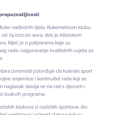
 prepoznatljivosti
luke nadležnih tijela, Rukometnom klubu
 od 74.000,00 eura, dok je Atletskom
ra. Riječ je o potporama koje su
g rada, osiguravanje kvalitetnih uvjeta za
a.
ara izvrsnosti potvrđuje da kutinski sport
ojne smjernice i kontinuitet rada koji se
n naglasak stavlja se na rad s djecom i
ost ovakvih programa.
skih klubova iz različitih sportova, što
li sredstava i važnost statusa koji su