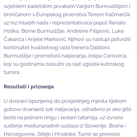
svjetskim kadetskim prvakom Vanjom Burmudžijom i
brončanom s Europskog prvenstva Tenom Kačmarčik,
uz niz mladih nada i reprezentativaca poput Renate
Hoško, Borne Burmudžije, Anđeline Filipović, Luke
Čakarića i Arijele Marković. Njihovi su nastupi potvrdili
kontinuitet kvalitetnog rada trenera Dalibora
Burmudžije i promotorâ natjecanja Josipa Ceroveca,
koji su godinama zaslužni za rast ugleda kutinskog
turnira.
Rezultati i priznanja
U dvorani ispunjenoj do posljednjeg mjesta tijekom
gotovo dvanaest sati natjecanja, odrađeno je oko 960
borbi na jednom ringu i sedam tatamija, uz izvrsno
suđenje međunarodnih sudaca iz Slovenije, Bosne i
Hercegovine, Srbije i Hrvatske. Turnir se prenosio