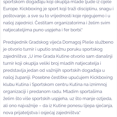
sportskom događaju koji okuplja mlade ljude iz cijele
Europe. Kickboxing je sport koji traži disciplinu, snagu i
poštovanje, a sve su to vrijednosti koje njegujemo i u
našoj zajednici. Čestitam organizatorima i želim svim
natjecateljima puno uspjeha i fer borbi.“
Predsjednik Gradskog vijeća Domagoj Pleše službeno
je otvorio turnir i uputio snažnu poruku sportskog
zajedništva: „U ime Grada Kutine otvorio sam današnji
turnir koji okuplja veliki broj mladih natjecatelja i
predstavlja jedan od važnijih sportskih događaja u
našoj županiji. Posebne čestitke upućujem Kickboxing
klubu Kutina i Sportskom centru Kutina na iznimnoj
organizaciji i predanom radu. Mladim sportašima
želim što više sportskih uspjeha, uz što manje ozljeda,
ali ono najvažnije – da iz Kutine ponesu lijepa sjećanja,
nova prijateljstva i osjećaj zajedništva.“