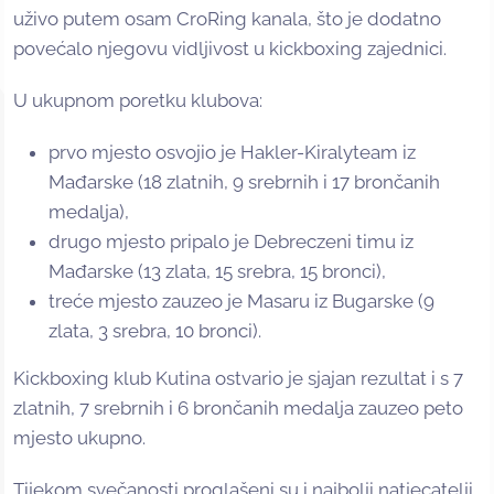
uživo putem osam CroRing kanala, što je dodatno
povećalo njegovu vidljivost u kickboxing zajednici.
U ukupnom poretku klubova:
prvo mjesto osvojio je Hakler-Kiralyteam iz
Mađarske (18 zlatnih, 9 srebrnih i 17 brončanih
medalja),
drugo mjesto pripalo je Debreczeni timu iz
Mađarske (13 zlata, 15 srebra, 15 bronci),
treće mjesto zauzeo je Masaru iz Bugarske (9
zlata, 3 srebra, 10 bronci).
Kickboxing klub Kutina ostvario je sjajan rezultat i s 7
zlatnih, 7 srebrnih i 6 brončanih medalja zauzeo peto
mjesto ukupno.
Tijekom svečanosti proglašeni su i najbolji natjecatelji