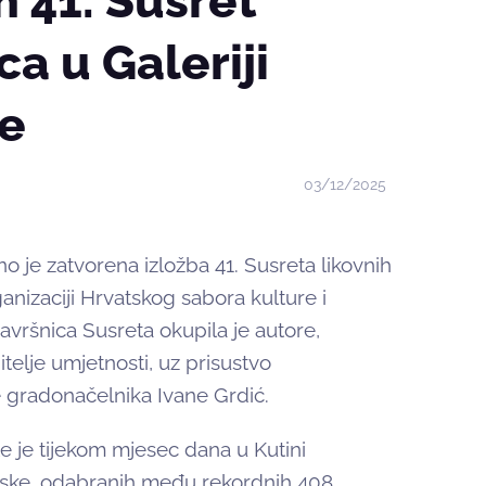
 41. Susret
ca u Galeriji
ne
03/12/2025
o je zatvorena izložba 41. Susreta likovnih
anizaciji Hrvatskog sabora kulture i
avršnica Susreta okupila je autore,
itelje umjetnosti, uz prisustvo
 gradonačelnika Ivane Grdić.
te je tijekom mjesec dana u Kutini
vatske, odabranih među rekordnih 408