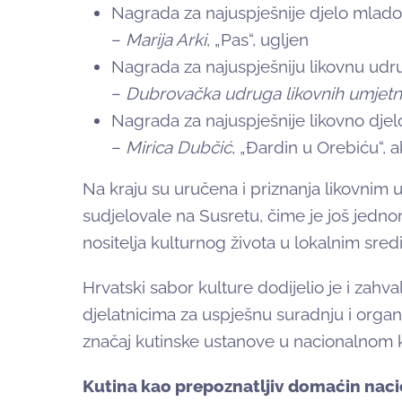
Nagrada za najuspješnije djelo mlado
–
Marija Arki
, „Pas“, ugljen
Nagrada za najuspješniju likovnu udr
–
Dubrovačka udruga likovnih umjetn
Nagrada za najuspješnije likovno djel
–
Mirica Dubčić
, „Đardin u Orebiću“, a
Na kraju su uručena i priznanja likovnim 
sudjelovale na Susretu, čime je još jed
nositelja kulturnog života u lokalnim sre
Hrvatski sabor kulture dodijelio je i zah
djelatnicima za uspješnu suradnju i organ
značaj kutinske ustanove u nacionalnom 
Kutina kao prepoznatljiv domaćin nac