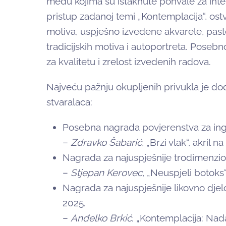
među kojima su istaknute pohvale za inter
pristup zadanoj temi „Kontemplacija“, os
motiva, uspješno izvedene akvarele, pastela
tradicijskih motiva i autoportreta. Pose
za kvalitetu i zrelost izvedenih radova.
Najveću pažnju okupljenih privukla je dod
stvaralaca:
Posebna nagrada povjerenstva za ing
–
Zdravko Šabarić
, „Brzi vlak“, akril n
Nagrada za najuspješnije trodimenzio
–
Stjepan Kerovec
, „Neuspjeli botoks“
Nagrada za najuspješnije likovno dje
2025.
–
Anđelko Brkić
, „Kontemplacija: Nada