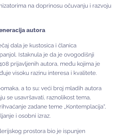
izatorima na doprinosu očuvanju i razvoju
generacija autora
čaj dala je kustosica i članica
jol. Istaknula je da je ovogodišnji
 408 prijavljenih autora, među kojima je
uje visoku razinu interesa i kvalitete.
pomaka, a to su: veći broj mladih autora
aju se usavršavati, raznolikost tema,
prihvaćanje zadane teme „Kontemplacija“,
janje i osobni izraz.
lerijskog prostora bio je ispunjen