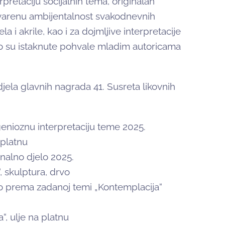
pretaciju socijalnih tema, originalan
tvarenu ambijentalnost svakodnevnih
 i akrile, kao i za dojmljive interpretacije
bno su istaknute pohvale mladim autoricama
jela glavnih nagrada 41. Susreta likovnih
enioznu interpretaciju teme 2025.
a platnu
nalno djelo 2025.
, skulptura, drvo
lo prema zadanoj temi „Kontemplacija“
“, ulje na platnu