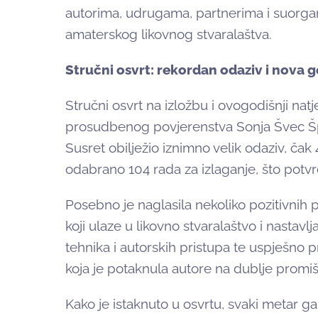
autorima, udrugama, partnerima i suorgan
amaterskog likovnog stvaralaštva.
Stručni osvrt: rekordan odaziv i nova 
Stručni osvrt na izložbu i ovogodišnji natje
prosudbenog povjerenstva Sonja Švec Špan
Susret obilježio iznimno velik odaziv, čak
odabrano 104 rada za izlaganje, što potvrđ
Posebno je naglasila nekoliko pozitivnih 
koji ulaze u likovno stvaralaštvo i nastavlj
tehnika i autorskih pristupa te uspješno 
koja je potaknula autore na dublje promišl
Kako je istaknuto u osvrtu, svaki metar ga