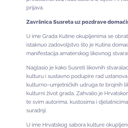
prijava.
Završnica Susreta uz pozdrave domaćin
U ime Grada Kutine okupljenima se obrati
istaknuo zadovoljstvo što je Kutina domać
manifestacija amaterskog likovnog stvaral
Naglasio je kako Susreti likovnih stvarala
kulturu i sustavno podupire rad ustanova
kulturno–umjetničkih udruga te brojnih l
kulturni život grada. Zahvalio je Hrvats
te svim autorima, kustosima i djelatnici
suradnji.
U ime Hrvatskog sabora kulture okupljene 