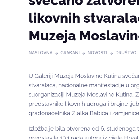
svečano zatvoren
likovnih stvarala
Muzeja Moslavi
NASLOVNA
GRAĐANI
NOVOSTI
DRUŠTVO
U Galeriji Muzeja Moslavine Kutina svečan
stvaralaca, nacionalne manifestacije u org
suorganizaciji Muzeja Moslavine Kutina. Z
predstavnike likovnih udruga i brojne ljub
gradonačelnika Zlatka Babića i zamjenice
Izložba je bila otvorena od 6. studenoga 
predstavila 104 rada autora iz cijele Hr