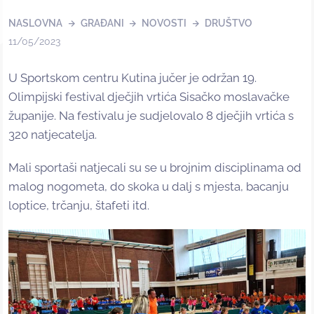
NASLOVNA
GRAĐANI
NOVOSTI
DRUŠTVO
11/05/2023
U Sportskom centru Kutina jučer je održan 19.
Olimpijski festival dječjih vrtića Sisačko moslavačke
županije. Na festivalu je sudjelovalo 8 dječjih vrtića s
320 natjecatelja.
Mali sportaši natjecali su se u brojnim disciplinama od
malog nogometa, do skoka u dalj s mjesta, bacanju
loptice, trčanju, štafeti itd.