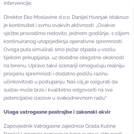
intervencije.
Direktor Eko Moslavine d.o.o. Danijel Husnjak istaknuo
je kontinuitet i svrhu ovakvih aktivnosti: „Ovakve
vježbe provodimo redovito, jednom godišnje, s ciljem
kontinuiranog unaprjeđenja operativne spremnosti.
Ovoga puta simulirali smo požar otpada u vozilu
tijekom prikupljanja, uz dodatne otegotne okolnosti
na terenu. Upravo takvi scenariji omogućuju realniju
procjenu spremnosti i dodatno podižu razinu
učinkovitosti u postupanju. Naš cilj je osigurati da
sustav može brzo i kvalitetno odgovoriti na sve
potencijalne izazove u svakodnevnom radu.“
Uloga vatrogasne postrojbe i zakonski okvir
Zapovjednik Vatrogasne zajednice Grada Kutine
Danijel Lipšanski naglasio je kako ovakve aktivnosti