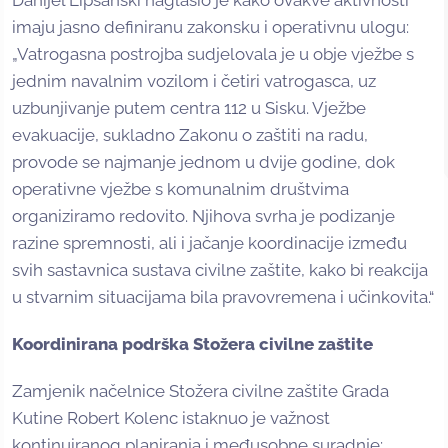
imaju jasno definiranu zakonsku i operativnu ulogu:
„Vatrogasna postrojba sudjelovala je u obje vježbe s
jednim navalnim vozilom i četiri vatrogasca, uz
uzbunjivanje putem centra 112 u Sisku. Vježbe
evakuacije, sukladno Zakonu o zaštiti na radu,
provode se najmanje jednom u dvije godine, dok
operativne vježbe s komunalnim društvima
organiziramo redovito. Njihova svrha je podizanje
razine spremnosti, ali i jačanje koordinacije između
svih sastavnica sustava civilne zaštite, kako bi reakcija
u stvarnim situacijama bila pravovremena i učinkovita.“
Koordinirana podrška Stožera civilne zaštite
Zamjenik načelnice Stožera civilne zaštite Grada
Kutine Robert Kolenc istaknuo je važnost
kontinuiranog planiranja i međusobne suradnje: