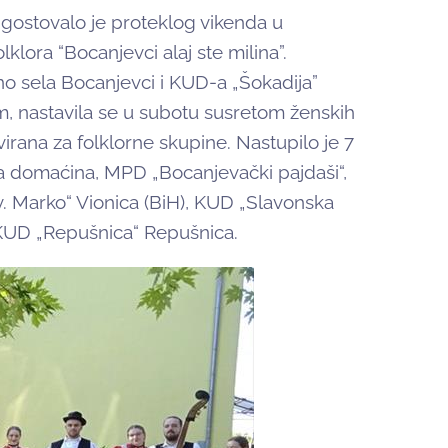
gostovalo je proteklog vikenda u
lora “Bocanjevci alaj ste milina”.
no sela Bocanjevci i KUD-a „Šokadija”
, nastavila se u subotu susretom ženskih
virana za folklorne skupine. Nastupilo je 7
na domaćina, MPD „Bocanjevački pajdaši“,
 Marko“ Vionica (BiH), KUD „Slavonska
te KUD „Repušnica“ Repušnica.