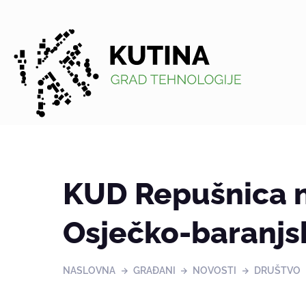
Kutina
KUD Repušnica n
Osječko-baranjsk
NASLOVNA
GRAĐANI
NOVOSTI
DRUŠTVO