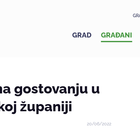
GR
GRAD
GRAĐANI
a gostovanju u
oj županiji
20/06/2022