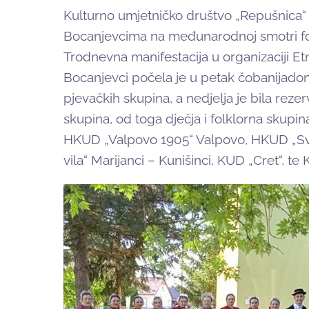
Kulturno umjetničko društvo „Repušnica“ 
Bocanjevcima na međunarodnoj smotri folk
Trodnevna manifestacija u organizaciji Et
Bocanjevci počela je u petak čobanijadom
pjevačkih skupina, a nedjelja je bila rezer
skupina, od toga dječja i folklorna skupi
HKUD „Valpovo 1905“ Valpovo, HKUD „Sv.
vila“ Marijanci – Kunišinci, KUD „Cret“, 